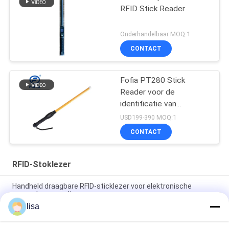
RFID Stick Reader
Onderhandelbaar MOQ:1
CONTACT
Fofia PT280 Stick
Reader voor de
identificatie van
oortekens voor vee
USD199-390 MOQ:1
CONTACT
RFID-Stoklezer
Handheld draagbare RFID-sticklezer voor elektronische
oormerken voor dieren
lisa
Professionele RFID-taglezer voor vee PT290 met OLED-display
en gegevensopslag