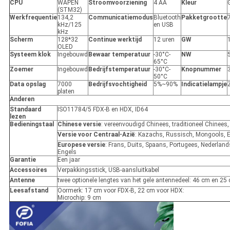
CPU
WAPEN
Stroomvoorziening
4 AA
Kleur
(STM32)
Werkfrequentie
134,2
Communicatiemodus
Bluetooth
Pakketgrootte
kHz/125
en USB
kHz
Scherm
128*32
Continue werktijd
12 uren
GW
OLED
Systeem klok
Ingebouwd
Bewaar temperatuur
-30°C-
NW
65°C
Zoemer
Ingebouwd
Bedrijfstemperatuur
-30°C-
Knopnummer
50°C
Data opslag
7000
Bedrijfsvochtigheid
5%~90%
Indicatielampje
platen
Anderen
Standaard
ISO11784/5 FDX-B en HDX, ID64
lezen
Bedieningstaal
Chinese versie
: vereenvoudigd Chinees, traditioneel Chinees,
Versie voor Centraal-Azië
: Kazachs, Russisch, Mongools, 
Europese versie
: Frans, Duits, Spaans, Portugees, Nederland
Engels
Garantie
Een jaar
Accessoires
Verpakkingsstick, USB-aansluitkabel
Antenne
twee optionele lengtes van het gele antennedeel: 46 cm en 25
Leesafstand
Oormerk: 17 cm voor FDX-B, 22 cm voor HDX:
Microchip: 9 cm