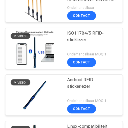
veemarkering met grote
Onderhandelbaar
gegevensopslag
CONTACT
ISO11784/5 RFID-
sticklezer
Onderhandelbaar MOQ:1
CONTACT
Android RFID-
stickerlezer
Onderhandelbaar MOQ:1
CONTACT
Linux-compatibiliteit