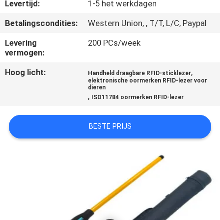
KWALITEITSCONTROLE
Levertijd:
1-5 het werkdagen
Betalingscondities:
Western Union, , T/T, L/C, Paypal
CONTACTEER
Levering
200 PCs/week
ONS
vermogen:
Hoog licht:
,
Handheld draagbare RFID-sticklezer
NIEUWS
elektronische oormerken RFID-lezer voor
dieren
,
ISO11784 oormerken RFID-lezer
VERZOEK
BESTE PRIJS
OM EEN
CITAAT
SITEMAP
PRIVACY