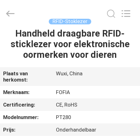
Fofia
Technology
Co.,
Ltd.
All
RFID-Stoklezer
Rights
Reserved.
Handheld draagbare RFID-
HUIS
sticklezer voor elektronische
PRODUCTEN
oormerken voor dieren
VIDEOS
Plaats van
Wuxi, China
herkomst:
ONGEVEER
Merknaam:
FOFIA
ONS
Certificering:
CE, RoHS
Modelnummer:
PT280
FABRIEKSREIS
Prijs:
Onderhandelbaar