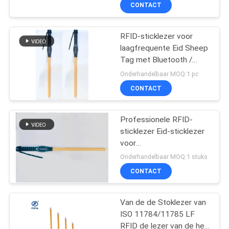
KWALITEITSCONTROLE
CONTACT
CONTACTEER
RFID-sticklezer voor
laagfrequente Eid Sheep
ONS
Tag met Bluetooth /
USB-modus ARM
Onderhandelbaar MOQ:1 pc
STM32 CPU
NIEUWS
CONTACT
VERZOEK
Professionele RFID-
sticklezer Eid-sticklezer
OM EEN
voor
CITAAT
dierenidentificatiestandaarden
Onderhandelbaar MOQ:1 stuks
CONTACT
SITEMAP
Van de de Stoklezer van
ISO 11784/11785 LF
PRIVACY
RFID de lezer van de het