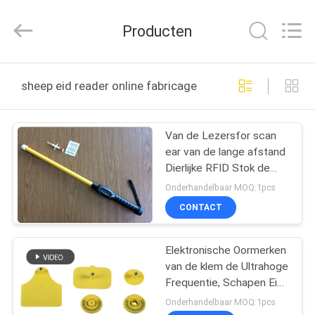
Fofia
Technology
Co.,
Producten
Ltd.
All
Rights
Reserved.
HUIS
sheep eid reader online fabricage
PRODUCTEN
Van de Lezersfor scan
ear van de lange afstand
VIDEOS
Dierlijke RFID Stok de
Markeringsschapen Eid
Onderhandelbaar MOQ:1pcs
Reader
ONGEVEER
CONTACT
ONS
Elektronische Oormerken
van de klem de Ultrahoge
FABRIEKSREIS
Frequentie, Schapen Eid
Tags
Onderhandelbaar MOQ:1pcs