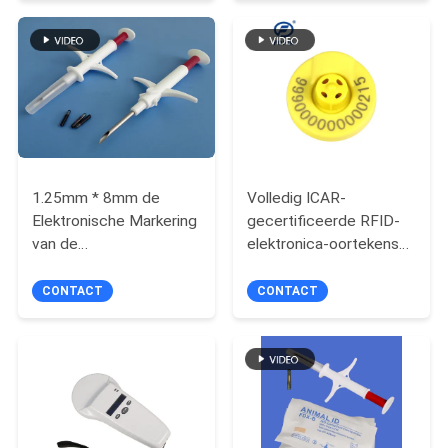
POLICY
Oormerken 3 Maanden
Garantie
1.25mm * 8mm de
Volledig ICAR-
Elektronische Markering
gecertificeerde RFID-
van de
elektronica-oortekens
huisdierenmicrochip
voor het opsporen van
met spuit voor
vee Geavanceerd
CONTACT
CONTACT
Kat/Hondhuisdierengps
manipulatiebeveiligd
microchip
dier-ID-beheersysteem
voor melkkoeien,
schapen, geiten,
varkens en veeteelt