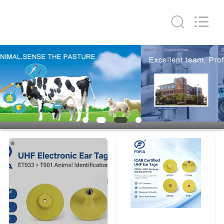
Fofia
Technology
Co.,
Ltd.
All
Rights
Reserved.
HUIS
PRODUCTEN
VIDEOS
ONGEVEER
ONS
FABRIEKSREIS