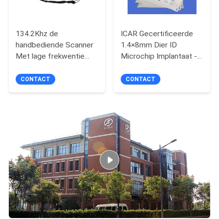
134.2Khz de
ICAR Gecertificeerde
handbediende Scanner
1.4×8mm Dier ID
Met lage frekwentie
Microchip Implantaat -
van de
Injecteerbare Pet
Huisdierenmicrochip
Tracking Transponder
CONTACT
CONTACT
voor Lange afstand
Bio-compatibele Glas-
ingekapselde RFID Tag
Voor Levenslange
Huisdier Identificatie En
Veterinair Gebruik