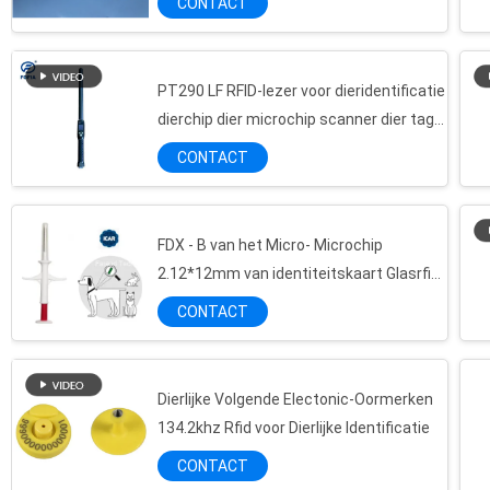
CONTACT
Apparaat
Dierlijke Bio - de Ceramische Markering van de Penshap voor Koe/Schapen het Volgen van identiteitskaart
Dierlijke de Markeringslezer van hoge Frequentieusb Handbediend met 3 aa-Voeding
De Scanner van de de Microchiphond van Ce 134.2khz, de Slimme Lezer van RFID met LCD Vertoning
PT290 LF RFID-lezer voor dieridentificatie
dierchip dier microchip scanner dier tag
Dierlijke de Microchipscanner van het huisdierenbeheer, Universele de Microchiplezer van Ce
reader
Multifunctionele Dierlijke Microchipscanner/Lezer met 134,2 Khz Frequentie
CONTACT
134.2Khz het identiteitshuis breekt opnieuw Lezer, de Scannersteun Bluetooth van de Huisdierenmicrochip af
Duurzame Dierlijke Microchipscanner voor het Volgen van identiteitskaart van de Hondenkat, 12 Urenwerktijden
FDX - B van het Micro- Microchip
Het Handheld-scanner/de Lezer van het veebeheer RFID voor Dierlijke Identificatie
2.12*12mm van identiteitskaart Glasrfid
7cm de Handbediende Lezer van de Huisdierenmicrochip voor Kat/Hond de Lezing van de Glasmarkering
Huisdier Gps het Volgen voor Dieren
CONTACT
Grijze Dierlijke Microchipscanner voor het Volgen van Identiteit, Hoog Aftasten - Gevoeligheid
Dierlijke de Microchipscanner van ISO voor Huisdierenbeheer, Draagbare RFID-Zaklezer
Intelligente RFID-Oormerklezer voor Veeidentificatie, Één Jaarwaarborg
Dierlijke Volgende Electonic-Oormerken
Identiteitskaart die Dierlijke Rfid-Lezer met 7000 Verslagen aftast, Rfid-de Lezer van de Veemarkering
134.2khz Rfid voor Dierlijke Identificatie
Schapen/Veeoormerkendouane voor Landbouwbedrijfdier het Volgen, 134,2 Khz Frequentie
CONTACT
De draadloze van de het Oormerklezer van Dierenidentiteitskaart Telefoon van de de Steuncel voor Veebeheer