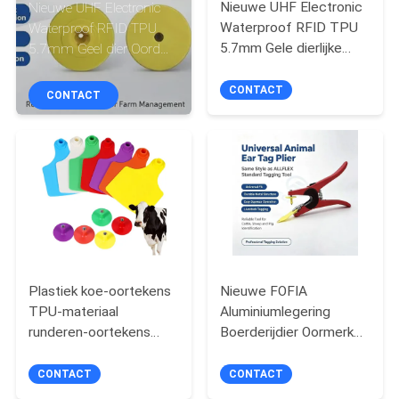
KWALITEITSCONTROLE
Nieuwe UHF Electronic
Nieuwe UHF Electronic
Waterproof RFID TPU
Waterproof RFID TPU
5.7mm Gele dierlijke
5.7mm Geel dier Oord
CONTACTEER
oortags ET933+T901
Tags ET933+T901
Chips 5 jaar garantie
Chips 5 jaar garantie
ONS
CONTACT
CONTACT
Fofia Beestegebruik
Fofia Beeste Gebruik
Made
NIEUWS
VERZOEK
OM EEN
CITAAT
Plastiek koe-oortekens
Nieuwe FOFIA
TPU-materiaal
Aluminiumlegering
SITEMAP
runderen-oortekens
Boerderijdier Oormerk
met nummer dier
Applicator met Laser
tracking chip
Codering voor Vee
CONTACT
CONTACT
PRIVACY
Varkens Schaap Paard