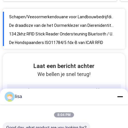
134.2khz RFID Stick Reader Ondersteuning Bluetooth / USB 128 * 32 OLED
De Hondspaanders ISO11784/5 fdx-B van ICAR RFID
Van het Rfiddier/Huisdier de Microchip van identiteitskaart Injecteerbaar met 134.2khz-Frequentie, 2.12*12mm Grootte
De Identificatiespaander van het inplantingshuisdier met 6 Zelfklevende Stickers, Antibotsings
De Transponderspuit van de hondmicrochip voor Dier, Vermelde ISO11784/5
Laat een bericht achter
We bellen je snel terug!
lisa
8:04 PM
Good day, what product are you looking for?