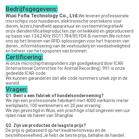
Bedrijfsgegevens:
Wuxi Fofia Technology Co., Ltd.
We leveren professionele
microchips voor huisdieren, elektronische orentekens voor
dieren, lezers,handheld apparatuur en systeemintegratieAl
onze dieridentificatieproducten zijn ontwikkeld en geproduceerd
op basis van 134,2 KHz ISO11784/85 FDX-B-normen.We richten
ons op het leveren van RFID-oplossingen voor het traceren van
dieren., informatisering van de veehouderij en voedselveiligheid
en beheer van het opsporen van bronnen.
Certificering:
Al onze microchiptransponders zijn goedgekeurd door ICAR
(International Committee for Animal Recording). 991 is onze
gedeelde ICAR-code.
We kunnen garanderen dat alle code nummers uniek zijn in de
wereld.
Vragen:
Q1. Bent u een fabriek of handelsonderneming?
We zijn een professionele fabrikant met 4000 vierkante meter
werkplaats, 100 werknemers en 20 jaar ervaring.
We zijn gevestigd in Wuxi, een prachtige stad ongeveer een uur
rijden naar de haven van Shanghai.
Q2. Zijn uw producten de laagste prijs?
De prijs is gebaseerd op het kwaliteitsniveau en de
bestelhoeveelheid.Je hebt de beste prijs, behalve de handel..