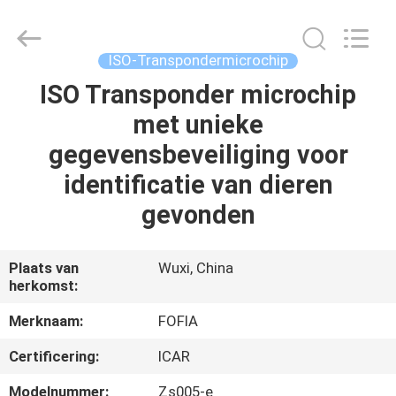
Fofia
Technology
Co.,
Ltd.
All
ISO-Transpondermicrochip
Rights
Reserved.
ISO Transponder microchip
HUIS
met unieke
PRODUCTEN
gegevensbeveiliging voor
identificatie van dieren
VIDEOS
gevonden
ONGEVEER
Plaats van
Wuxi, China
herkomst:
ONS
Merknaam:
FOFIA
FABRIEKSREIS
Certificering:
ICAR
Modelnummer:
Zs005-e