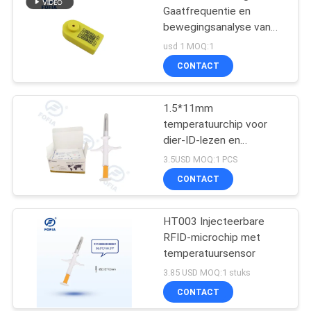
Gaatfrequentie en
bewegingsanalyse van
dieren
usd 1 MOQ:1
CONTACT
1.5*11mm
temperatuurchip voor
dier-ID-lezen en
lichaamstemperatuur
3.5USD MOQ:1 PCS
CONTACT
HT003 Injecteerbare
RFID-microchip met
temperatuursensor
3.85 USD MOQ:1 stuks
CONTACT