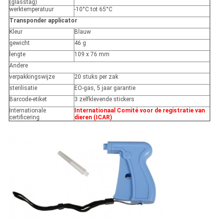
(glasstag)
werktemperatuur
-10°C tot 65°C
Transponder applicator
Kleur
Blauw
gewicht
46 g
lengte
109 x 76 mm
Andere
verpakkingswijze
20 stuks per zak
sterilisatie
EO-gas, 5 jaar garantie
Barcode-etiket
3 zelfklevende stickers
Internationale
Internationaal Comité voor de registratie van
certificering
dieren (ICAR)