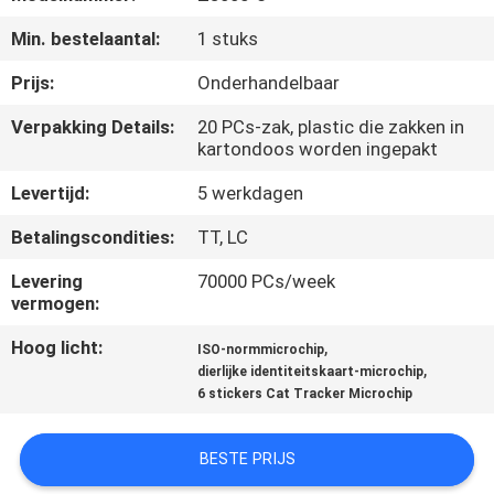
KWALITEITSCONTROLE
Min. bestelaantal:
1 stuks
CONTACTEER
Prijs:
Onderhandelbaar
ONS
Verpakking Details:
20 PCs-zak, plastic die zakken in
kartondoos worden ingepakt
NIEUWS
Levertijd:
5 werkdagen
Betalingscondities:
TT, LC
VERZOEK
Levering
70000 PCs/week
OM EEN
vermogen:
CITAAT
Hoog licht:
,
ISO-normmicrochip
,
dierlijke identiteitskaart-microchip
6 stickers Cat Tracker Microchip
SITEMAP
BESTE PRIJS
PRIVACY