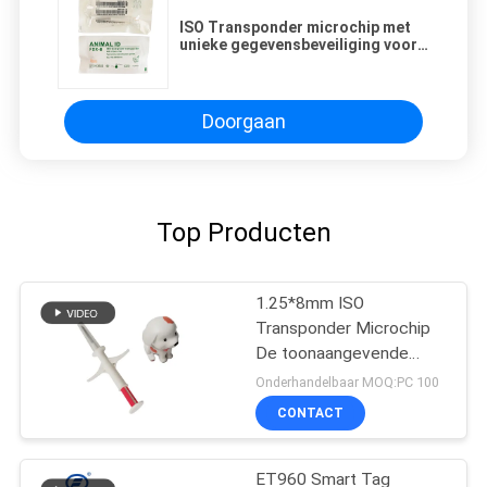
ISO Transponder microchip met
unieke gegevensbeveiliging voor
identificatie van dieren gevonden
Doorgaan
Top Producten
1.25*8mm ISO
Transponder Microchip
De toonaangevende
oplossing voor
Onderhandelbaar MOQ:PC 100
identificatiebehoeften
CONTACT
ET960 Smart Tag