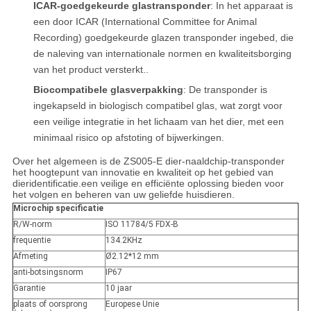
ICAR-goedgekeurde glastransponder
: In het apparaat is
een door ICAR (International Committee for Animal
Recording) goedgekeurde glazen transponder ingebed, die
de naleving van internationale normen en kwaliteitsborging
van het product versterkt..
Biocompatibele glasverpakking
: De transponder is
ingekapseld in biologisch compatibel glas, wat zorgt voor
een veilige integratie in het lichaam van het dier, met een
minimaal risico op afstoting of bijwerkingen.
Over het algemeen is de ZS005-E dier-naaldchip-transponder
het hoogtepunt van innovatie en kwaliteit op het gebied van
dieridentificatie.een veilige en efficiënte oplossing bieden voor
het volgen en beheren van uw geliefde huisdieren.
Microchip specificatie
R/W-norm
ISO 11784/5 FDX-B
frequentie
134.2KHz
Afmeting
Ø2.12*12 mm
anti-botsingsnorm
IP67
Garantie
10 jaar
plaats of oorsprong
Europese Unie