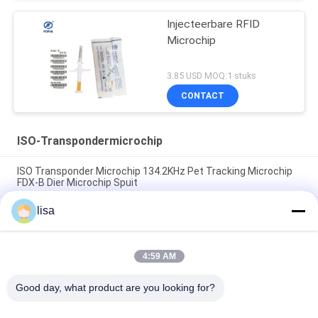
Injecteerbare RFID
Microchip
3.85 USD MOQ:1 stuks
CONTACT
ISO-Transpondermicrochip
ISO Transponder Microchip 134.2KHz Pet Tracking Microchip
FDX-B Dier Microchip Spuit
lisa
ISO-van de Markerings de Injecteerbare Chips Animal
Microchip Syringe For van Rfid van de Normmicrochip van de
het Veemicrochip Injecteerbare Transponder
4:59 AM
Geïmplanteerde microchip tag voor dierenopsporing
Universele EO gesteriliseerd 15-cijferig nummer
Good day, what product are you looking for?
populaire categorieën
Alle