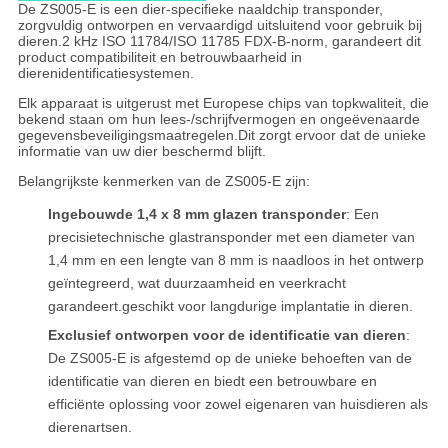
De ZS005-E is een dier-specifieke naaldchip transponder,
zorgvuldig ontworpen en vervaardigd uitsluitend voor gebruik bij
dieren.2 kHz ISO 11784/ISO 11785 FDX-B-norm, garandeert dit
product compatibiliteit en betrouwbaarheid in
dierenidentificatiesystemen.
Elk apparaat is uitgerust met Europese chips van topkwaliteit, die
bekend staan om hun lees-/schrijfvermogen en ongeëvenaarde
gegevensbeveiligingsmaatregelen.Dit zorgt ervoor dat de unieke
informatie van uw dier beschermd blijft.
Belangrijkste kenmerken van de ZS005-E zijn:
Ingebouwde 1,4 x 8 mm glazen transponder
: Een
precisietechnische glastransponder met een diameter van
1,4 mm en een lengte van 8 mm is naadloos in het ontwerp
geïntegreerd, wat duurzaamheid en veerkracht
garandeert.geschikt voor langdurige implantatie in dieren.
Exclusief ontworpen voor de identificatie van dieren
:
De ZS005-E is afgestemd op de unieke behoeften van de
identificatie van dieren en biedt een betrouwbare en
efficiënte oplossing voor zowel eigenaren van huisdieren als
dierenartsen.