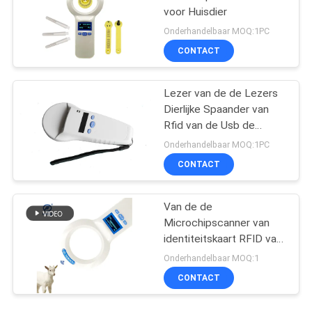
voor Huisdier
Onderhandelbaar MOQ:1PC
CONTACT
Lezer van de de Lezers
Dierlijke Spaander van
Rfid van de Usb de
Verbindende Kabel
Onderhandelbaar MOQ:1PC
Slimme
CONTACT
Van de de
Microchipscanner van
identiteitskaart RFID van
ISO de Dierlijke van de
Onderhandelbaar MOQ:1
Lezingsdeivce FOFIA
CONTACT
PT200 Lezer ID64