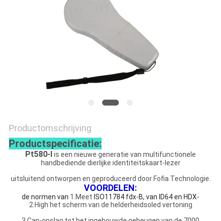
POLICY
Productomschrijving
Productspecificatie:
Pt580-I
is een nieuwe generatie van multifunctionele
handbediende dierlijke identiteitskaart-lezer
uitsluitend ontworpen en geproduceerd door Fofia Technologie.
VOORDELEN:
de normen van
1.Meet
ISO11784 fdx-B, van ID64 en HDX-
2.High het scherm van de helderheidsoled vertoning
3.Can-opslag tot het ingebouwde geheugen van de 7000