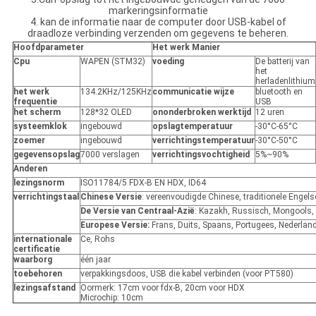
markeringsinformatie
4. kan de informatie naar de computer door USB-kabel of
draadloze verbinding verzenden om gegevens te beheren.
Hoofdparameter
Het werk Manier
Cpu
WAPEN (STM32)
voeding
De batterij van
het
herladenlithium
het werk
134.2KHz/125KHz
communicatie wijze
bluetooth en
frequentie
USB
het scherm
128*32 OLED
ononderbroken werktijd
12 uren
systeemklok
ingebouwd
opslagtemperatuur
-30°C-65°C
zoemer
ingebouwd
verrichtingstemperatuur
-30°C-50°C
gegevensopslag
7000 verslagen
verrichtingsvochtigheid
5%~90%
Anderen
lezingsnorm
ISO11784/5 FDX-B EN HDX, ID64
verrichtingstaal
Chinese Versie
: vereenvoudigde Chinese, traditionele Engels
De Versie van Centraal-Azië
: Kazakh, Russisch, Mongools,
Europese Versie:
Frans, Duits, Spaans, Portugees, Nederlan
internationale
Ce, Rohs
certificatie
waarborg
één jaar
toebehoren
verpakkingsdoos, USB die kabel verbinden (voor PT580)
lezingsafstand
Oormerk: 17cm voor fdx-B, 20cm voor HDX
Microchip: 10cm