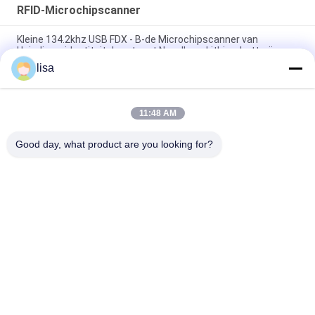
RFID-Microchipscanner
Kleine 134.2khz USB FDX - B-de Microchipscanner van
Huisdierenidentiteitskaart met Navulbare Lithiumbatterij
lisa
134.2 de Microchip Dierlijke Scanner van Khz RFID voor
Vee/Huisdierenidentificatie
11:48 AM
De miniicar Verklaarde van de de Lezers Dierlijke Microchip van
Huisdierenrfid Lezing 134.2khz LF
Good day, what product are you looking for?
populaire categorieën
Alle
ISO-
Dierlijke 
Transpondermicrochip
Identiteitskaart-
Microchip
De Microchip Van 
Oordopper Voor Vee
Huisdierenidentiteitskaart
Elektronische 
Rfid Oormerk
Oormerken