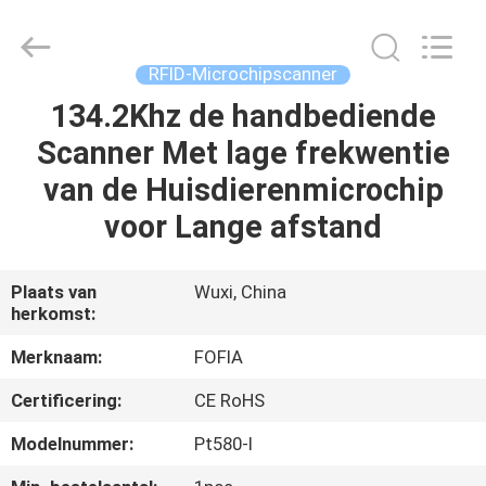
Fofia
Technology
Co.,
Ltd.
All
RFID-Microchipscanner
Rights
Reserved.
134.2Khz de handbediende
HUIS
Scanner Met lage frekwentie
PRODUCTEN
van de Huisdierenmicrochip
voor Lange afstand
VIDEOS
Plaats van
Wuxi, China
herkomst:
ONGEVEER
ONS
Merknaam:
FOFIA
Certificering:
CE RoHS
FABRIEKSREIS
Modelnummer:
Pt580-I