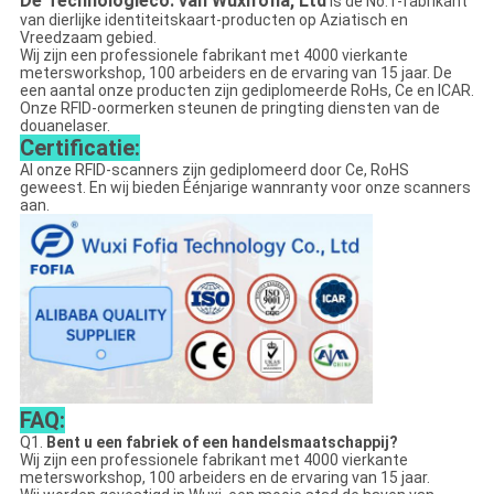
De Technologieco. van Wuxifofia, Ltd
is de No.1-fabrikant
van dierlijke identiteitskaart-producten op Aziatisch en
Vreedzaam gebied.
Wij zijn een professionele fabrikant met 4000 vierkante
metersworkshop, 100 arbeiders en de ervaring van 15 jaar. De
een aantal onze producten zijn gediplomeerde RoHs, Ce en ICAR.
Onze RFID-oormerken steunen de pringting diensten van de
douanelaser.
Certificatie:
Al onze RFID-scanners zijn gediplomeerd door Ce, RoHS
geweest. En wij bieden Éénjarige wannranty voor onze scanners
aan.
FAQ:
Q1.
Bent u een fabriek of een handelsmaatschappij?
Wij zijn een professionele fabrikant met 4000 vierkante
metersworkshop, 100 arbeiders en de ervaring van 15 jaar.