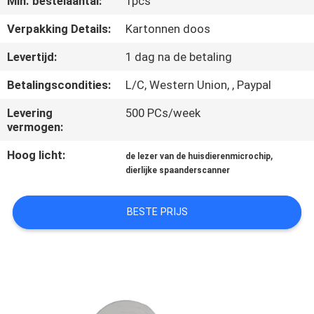
Min. bestelaantal:
1pcs
KWALITEITSCONTROLE
Verpakking Details:
Kartonnen doos
CONTACTEER
Levertijd:
1 dag na de betaling
ONS
Betalingscondities:
L/C, Western Union, , Paypal
Levering
500 PCs/week
NIEUWS
vermogen:
Hoog licht:
,
de lezer van de huisdierenmicrochip
VERZOEK
dierlijke spaanderscanner
OM EEN
CITAAT
BESTE PRIJS
SITEMAP
PRIVACY