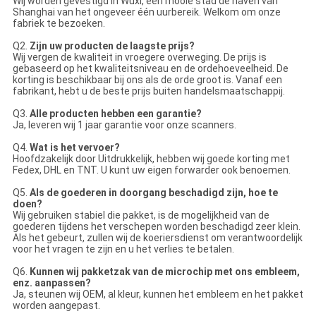
Wij worden gevestigd in Wuxi, een mooie stad de haven van
Shanghai van het ongeveer één uurbereik. Welkom om onze
fabriek te bezoeken.
Q2.
Zijn uw producten de laagste prijs?
Wij vergen de kwaliteit in vroegere overweging. De prijs is
gebaseerd op het kwaliteitsniveau en de ordehoeveelheid. De
korting is beschikbaar bij ons als de orde groot is. Vanaf een
fabrikant, hebt u de beste prijs buiten handelsmaatschappij.
Q3.
Alle producten hebben een garantie?
Ja, leveren wij 1 jaar garantie voor onze scanners.
Q4.
Wat is het vervoer?
Hoofdzakelijk door Uitdrukkelijk, hebben wij goede korting met
Fedex, DHL en TNT. U kunt uw eigen forwarder ook benoemen.
Q5.
Als de goederen in doorgang beschadigd zijn, hoe te
doen?
Wij gebruiken stabiel die pakket, is de mogelijkheid van de
goederen tijdens het verschepen worden beschadigd zeer klein.
Als het gebeurt, zullen wij de koeriersdienst om verantwoordelijk
voor het vragen te zijn en u het verlies te betalen.
Q6.
Kunnen wij pakketzak van de microchip met ons embleem,
enz. aanpassen?
Ja, steunen wij OEM, al kleur, kunnen het embleem en het pakket
worden aangepast.