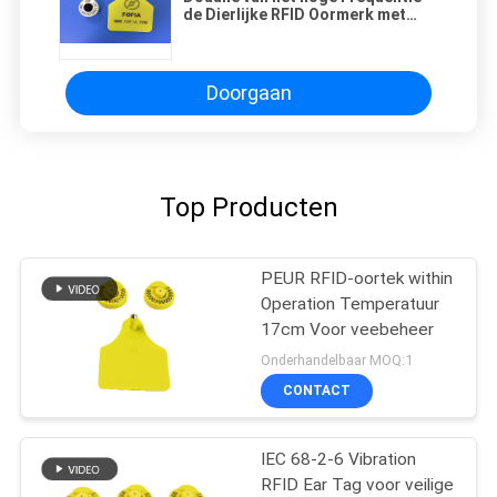
de Dierlijke RFID Oormerk met
-30°C aan 50°C-
Verrichtingstemperaturen
Doorgaan
Top Producten
PEUR RFID-oortek within
Operation Temperatuur
17cm Voor veebeheer
Onderhandelbaar MOQ:1
CONTACT
IEC 68-2-6 Vibration
RFID Ear Tag voor veilige