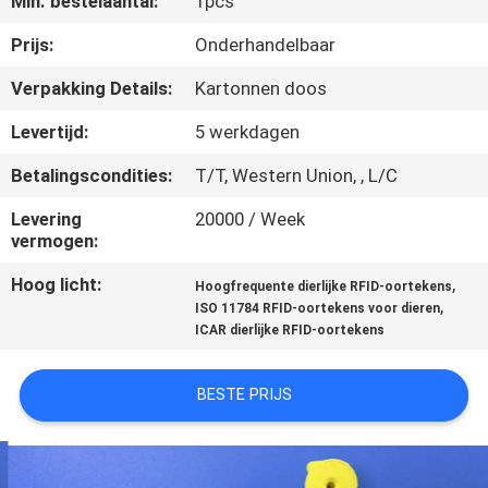
Min. bestelaantal:
1pcs
KWALITEITSCONTROLE
Prijs:
Onderhandelbaar
CONTACTEER
Verpakking Details:
Kartonnen doos
ONS
Levertijd:
5 werkdagen
Betalingscondities:
T/T, Western Union, , L/C
NIEUWS
Levering
20000 / Week
vermogen:
VERZOEK
Hoog licht:
,
OM EEN
Hoogfrequente dierlijke RFID-oortekens
,
ISO 11784 RFID-oortekens voor dieren
CITAAT
ICAR dierlijke RFID-oortekens
SITEMAP
BESTE PRIJS
PRIVACY