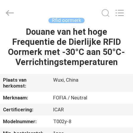
Fofia
Technology
Co.,
Ltd.
All
Rfid oormerk
Rights
Reserved.
Douane van het hoge
HUIS
Frequentie de Dierlijke RFID
PRODUCTEN
Oormerk met -30°C aan 50°C-
Verrichtingstemperaturen
VIDEOS
Plaats van
Wuxi, China
herkomst:
ONGEVEER
ONS
Merknaam:
FOFIA / Neutral
Certificering:
ICAR
FABRIEKSREIS
Modelnummer:
T002y-8