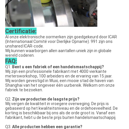
Certificatie:
Al onze elektronische oormerken zijn goedgekeurd door ICAR
(Internationaal Comité voor Dierlijke Opname). 991 zijn ons
unshared ICAR-code.
Wij kunnen waarborgen allen aantallen uniek zijn in globale
wereld coderen.
FAQ:
Q1.
Bent u een fabriek of een handelsmaatschappij?
Wij zijn een professionele fabrikant met 4000 vierkante
metersworkshop, 100 arbeiders en de ervaring van 15 jaar.
Wij worden gevestigd in Wuxi, een mooie stad de haven van
Shanghai van het ongeveer één uurbereik. Welkom om onze
fabriek te bezoeken.
Q2.
Zijn uw producten de laagste prijs?
Wij vergen de kwaliteit in vroegere overweging. De prijs is
gebaseerd op het kwaliteitsniveau en de ordehoeveelheid. De
korting is beschikbaar bij ons als de orde groot is. Vanaf een
fabrikant, hebt u de beste prijs buiten handelsmaatschappij.
Q3.
Alle producten hebben een garantie?