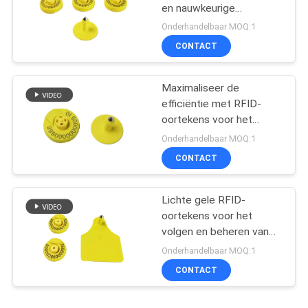
en nauwkeurige
identificatie
Onderhandelbaar MOQ:1
CONTACT
Maximaliseer de
efficiëntie met RFID-
oortekens voor het
identificeren van vee
Onderhandelbaar MOQ:1
CONTACT
Lichte gele RFID-
oortekens voor het
volgen en beheren van
vee
Onderhandelbaar MOQ:1
CONTACT