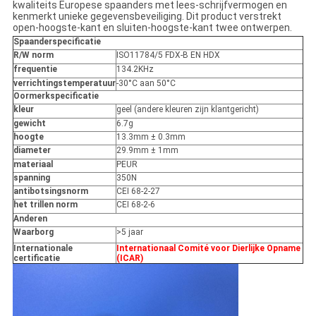
kwaliteits Europese spaanders met lees-schrijfvermogen en
kenmerkt unieke gegevensbeveiliging. Dit product verstrekt
open-hoogste-kant en sluiten-hoogste-kant twee ontwerpen.
Spaanderspecificatie
R/W norm
ISO11784/5 FDX-B EN HDX
frequentie
134.2KHz
verrichtingstemperatuur
-30°C aan 50°C
Oormerkspecificatie
kleur
geel (andere kleuren zijn klantgericht)
gewicht
6.7g
hoogte
13.3mm ± 0.3mm
diameter
29.9mm ± 1mm
materiaal
PEUR
spanning
350N
antibotsingsnorm
CEI 68-2-27
het trillen norm
CEI 68-2-6
Anderen
Waarborg
>5 jaar
Internationale
Internationaal Comité voor Dierlijke Opname
certificatie
(ICAR)