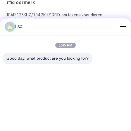
rfid oormerk
ICAR 125KHZ/134.2KHZ RFID-oortekens voor dieren
Elektronische RFID-laagfrequentie voor het volgen van dieren
lisa
ISO11784/85 Gecertificeerde dieridentificatiemerkingen voor
het gemakkelijker beheren van runderen en schapen
1:45 PM
RFID-oortekens Runder-oortekens Verbeteren van veebeheer
met geavanceerde RFID-technologie
Good day, what product are you looking for?
populaire categorieën
Alle
ISO-
Dierlijke 
Transpondermicrochip
Identiteitskaart-
Microchip
De Microchip Van 
Oordopper Voor Vee
Huisdierenidentiteitskaart
Elektronische 
Rfid Oormerk
Oormerken