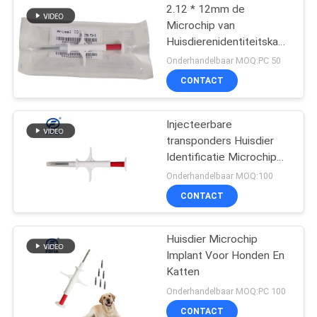
2.12 * 12mm de
Microchip van
Huisdierenidentiteitskaart
voor Honden die, de
Onderhandelbaar MOQ:PC 50
Standaard Injecteerbare
CONTACT
Transponders van
ISO11784/5 volgen
Injecteerbare
transponders Huisdier
Identificatie Microchip
Implantat Voor Honden
Onderhandelbaar MOQ:100
Met ICAR Certificate
CONTACT
Microchip Voor Honden
Huisdier Microchip
Implant Voor Honden En
Katten
Onderhandelbaar MOQ:PC 100
CONTACT