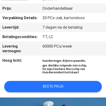
KWALITEITSCONTROLE
Prijs:
Onderhandelbaar
CONTACTEER
Verpakking Details:
20 PCs-zak, kartondoos
ONS
Levertijd:
7 dagen na de betaling
Betalingscondities:
TT, LC
NIEUWS
Levering
60000 PCs/week
vermogen:
VERZOEK
Hoog licht:
,
huisdierengps drijversspaander
OM EEN
,
gps dierlijke volgende microchip
De injecteerbare Microchip van
CITAAT
Huisdierenidentiteitskaart
SITEMAP
BESTE PRIJS
PRIVACY