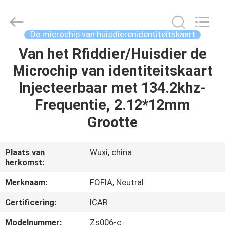
Fofia
Technology
Co.,
Ltd.
All
De microchip van huisdierenidentiteitskaart
Rights
Reserved.
Van het Rfiddier/Huisdier de
HUIS
Microchip van identiteitskaart
PRODUCTEN
Injecteerbaar met 134.2khz-
Frequentie, 2.12*12mm
VIDEOS
Grootte
ONGEVEER
Plaats van
Wuxi, china
herkomst:
ONS
Merknaam:
FOFIA, Neutral
FABRIEKSREIS
Certificering:
ICAR
Modelnummer:
Zs006-c