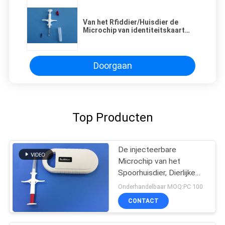
Van het Rfiddier/Huisdier de
Microchip van identiteitskaart
Injecteerbaar met 134.2khz-
Frequentie, 2.12*12mm Grootte
Doorgaan
Top Producten
De injecteerbare
Microchip van het
Spoorhuisdier, Dierlijke
Volgende Microchip
Onderhandelbaar MOQ:PC 100
Injecteerbare
CONTACT
Transponders