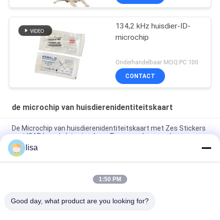
134,2 kHz huisdier-ID-
microchip
Onderhandelbaar MOQ:PC 100
CONTACT
de microchip van huisdierenidentiteitskaart
De Microchip van huisdierenidentiteitskaart met Zes Stickers
met ICAR keurde Injecteerbare Transponders goed
lisa
Ervaar het gemak van onze geavanceerde huisdier ID
microchip voor huisdier identificatie
1:50 PM
Bescherming van huisdieren Micro ID EO gassterilisatie voor
honden
Good day, what product are you looking for?
populaire categorieën
Alle