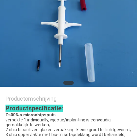
POLICY
Productomschrijving
Productspecificatie:
Zs006-c microchipspuit:
verpakte 1.individually, injectie/inplanting is eenvoudig,
gemakkelijk te werken;
2.chip bioactivee glazen verpakking, kleine grootte, lichtgewicht;
3.chip oppervlakte met bio-misstapdeklaag wordt behandeld,