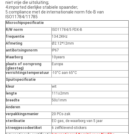
niet vrije die uitsluiting;
4.imported dierlijke stabiele spaander;
5.compliance met de internationale norm fdx-B van
ISO11784/11785
Microchipspecificatie
R/W norm
ISO11784/5 FDX-B
frequentie
134.2KHz
Afmeting
Ø2.12*12mm
antibotsingsnorm
IP67
Waarborg
10years
plaats of oorsprong
Europa
(glasstag)
verrichtingstemperatuur
-10°C aan 65°C
Spuitspecificatie
kleur
wit
lengte
111±2mm
breedte
50±1mm
Anderen
verpakkingsmanier
20 PCs-zak
sterilisatie
EO gas, de waarborg van 5 jaar
streepjescodeetiket
6 zelfklevend-stickers