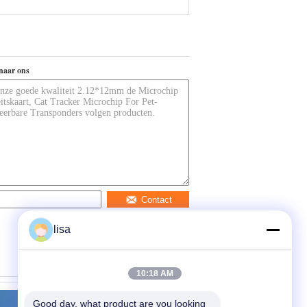
naar ons
Contact
lisa
10:18 AM
Good day, what product are you looking 