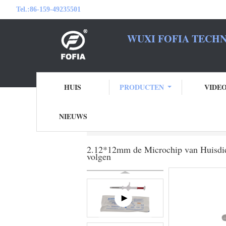
Tel.:
86-159-49235501
WUXI FOFIA TECHN
WEES 
HUIS
PRODUCTEN
VIDE
NIEUWS
Thuis
Producten
de microchip van huisdi
2.12*12mm de Microchip van Huisdiere
volgen