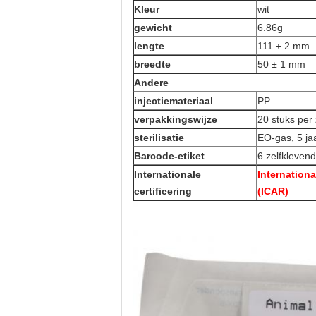
Kleur
wit
gewicht
6.86g
lengte
111 ± 2 mm
breedte
50 ± 1 mm
Andere
injectiemateriaal
PP
verpakkingswijze
20 stuks per
sterilisatie
EO-gas, 5 ja
Barcode-etiket
6 zelfklevend
Internationale
Internationa
certificering
(ICAR)