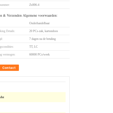
nummer:
Zs006-4
en & Verzenden Algemene voorwaarden:
Onderhandelbaar
king Details:
20 PCs-zak, kartondoos
jd:
7 dagen na de betaling
gscondities:
TT, LC
ng vermogen:
60000 PCs/week
Contact
khz