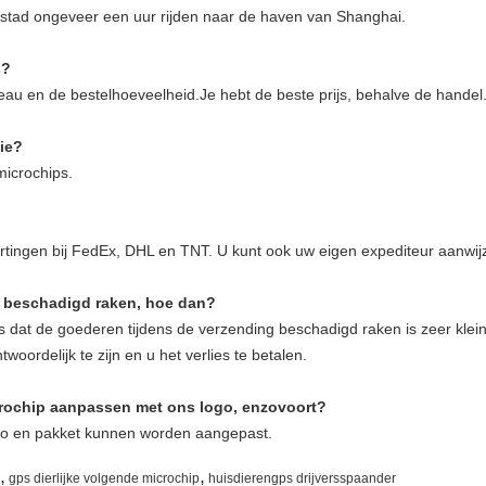
e stad ongeveer een uur rijden naar de haven van Shanghai.
s?
veau en de bestelhoeveelheid.Je hebt de beste prijs, behalve de handel.
ie?
microchips.
tingen bij FedEx, DHL en TNT. U kunt ook uw eigen expediteur aanwij
er beschadigd raken, hoe dan?
 dat de goederen tijdens de verzending beschadigd raken is zeer klein.
oordelijk te zijn en u het verlies te betalen.
rochip aanpassen met ons logo, enzovoort?
ogo en pakket kunnen worden aangepast.
,
,
gps dierlijke volgende microchip
huisdierengps drijversspaander