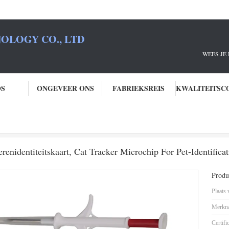
OLOGY CO., LTD
JE RFID PARTNE
OS
ONGEVEER ONS
FABRIEKSREIS
erenidentiteitskaart
2.12*12mm de Microchip van Huisdierenidentiteitskaart, Cat Tracker Microchi
nidentiteitskaart, Cat Tracker Microchip For Pet-Identificat
Produc
Plaats
Merkn
Certifi