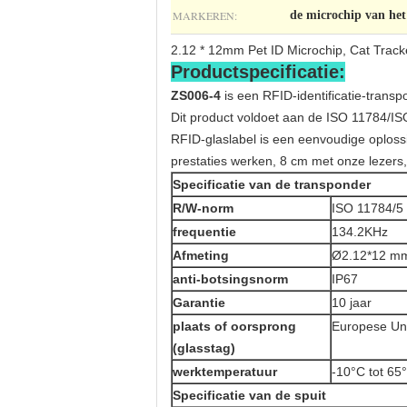
MARKEREN:
de microchip van het
2.12 * 12mm Pet ID Microchip, Cat Tracke
Productspecificatie:
ZS006-4
is een RFID-identificatie-trans
Dit product voldoet aan de ISO 11784/
RFID-glaslabel is een eenvoudige oplossi
prestaties werken, 8 cm met onze lezers, 
Specificatie van de transponder
R/W-norm
ISO 11784/5
frequentie
134.2KHz
Afmeting
Ø2.12*12 m
anti-botsingsnorm
IP67
Garantie
10 jaar
plaats of oorsprong
Europese Un
(glasstag)
werktemperatuur
-10°C tot 65
Specificatie van de spuit