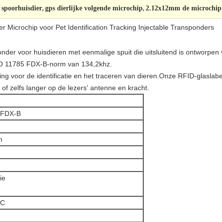
 spoorhuisdier
gps dierlijke volgende microchip
2.12x12mm de microchip v
,
,
r Microchip voor Pet Identification Tracking Injectable Transponders
ponder voor huisdieren met eenmalige spuit die uitsluitend is ontworpen
ISO 11785 FDX-B-norm van 134,2khz.
ng voor de identificatie en het traceren van dieren.Onze RFID-glaslabe
of zelfs langer op de lezers' antenne en kracht.
 FDX-B
m
ie
°C