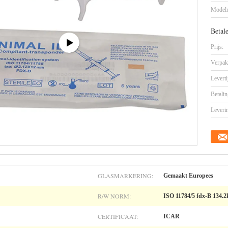
Model
Betal
Prijs:
Verpak
Leverti
Betalin
Leveri
GLASMARKERING:
Gemaakt Europees
R/W NORM:
ISO 11784/5 fdx-B 134.2
CERTIFICAAT:
ICAR