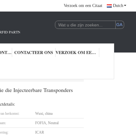
Verzoek om een Citaat
Dutch
R.!
KWALITEITSCONTROLE
CONTACTEER ONS
VERZOEK OM EEN CITAAT
p For Pet-Identificatie die Injecteerbare Transponders volgen
ie die Injecteerbare Transponders
tdetails:
 van herkomst:
Wuxi, china
aam:
FOFIA, Neutral
cering:
ICAR