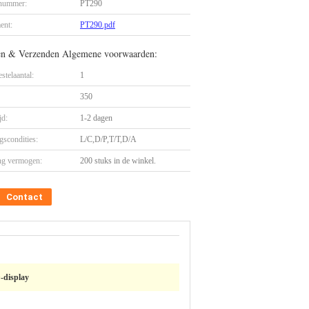
nummer:
PT290
ent:
PT290.pdf
en & Verzenden Algemene voorwaarden:
stelaantal:
1
350
jd:
1-2 dagen
gscondities:
L/C,D/P,T/T,D/A
ng vermogen:
200 stuks in de winkel.
Contact
-display