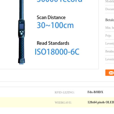
Model
Docum
Betal
Min. be
Prijs:
Leverti
Betalin
Leveri
RFID-LEZING:
Fdx-B/HDX
WEERGAVE:
128x64 pixels OLED