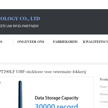
OLOGY CO., LTD
BEN
UW RFID-PARTNER!
OS
ONGEVEER ONS
FABRIEKSREIS
jke ID-lezer voor boerderijen - PT290LF UHF-sticklezer voor veterinaire fokker
 PT290LF UHF-sticklezer voor veterinaire fokkerij
Produc
Plaats
Merkn
Certifi