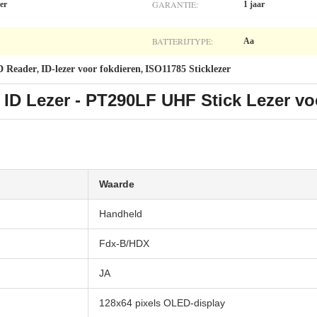
GARANTIE:
er
1 jaar
BATTERIJTYPE:
Aa
ID Reader
ID-lezer voor fokdieren
ISO11785 Sticklezer
,
,
 ID Lezer - PT290LF UHF Stick Lezer voo
Waarde
Handheld
Fdx-B/HDX
JA
128x64 pixels OLED-display