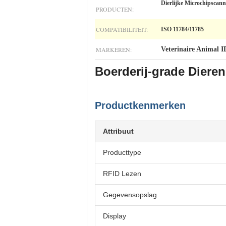
Dierlijke Microchipscann
PRODUCTEN:
COMPATIBILITEIT:
ISO 11784/11785
MARKEREN:
Veterinaire Animal 
Boerderij-grade Dieren
Productkenmerken
Attribuut
Producttype
RFID Lezen
Gegevensopslag
Display