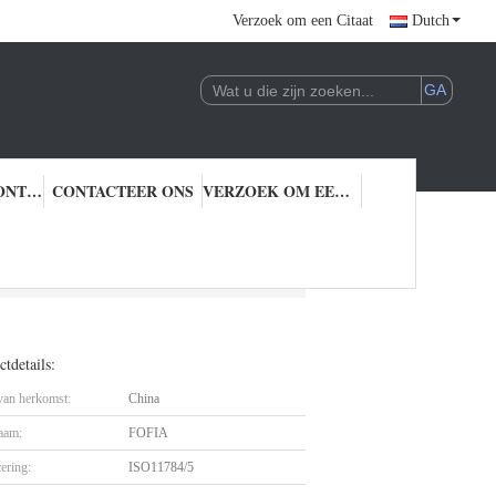
Verzoek om een Citaat
Dutch
KWALITEITSCONTROLE
CONTACTEER ONS
VERZOEK OM EEN CITAAT
ij
tdetails:
 van herkomst:
China
aam:
FOFIA
cering:
ISO11784/5