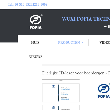
Tel.:
86-510-85282218-8009
WUXI FOFIA TECHN
➨
HUIS
PRODUCTEN
VIDE
NIEUWS
Thuis
Producten
Oormerklezer
Dierli
Dierlijke ID-lezer voor boerderijen -