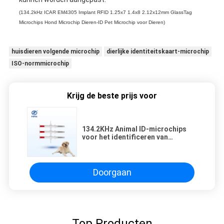
(
134.2kHz ICAR EM4305 Implant RFID 1.25x7 1.4x8 2.12x12mm GlassTag
Microchips Hond Microchip Dieren-ID Pet Microchip voor Dieren
)
huisdieren volgende microchip
dierlijke identiteitskaart-microchip
ISO-normmicrochip
Krijg de beste prijs voor
134.2KHz Animal ID-microchips
voor het identificeren van
huisdieren en het volgen van
katten
Doorgaan
Top Producten