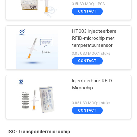
lichaamstemperatuur
3.5USD MOQ:1 PCS
CONTACT
HT003 Injecteerbare
RFID-microchip met
temperatuursensor
3.85 USD MOQ:1 stuks
CONTACT
Injecteerbare RFID
Microchip
3.85 USD MOQ:1 stuks
CONTACT
ISO-Transpondermicrochip