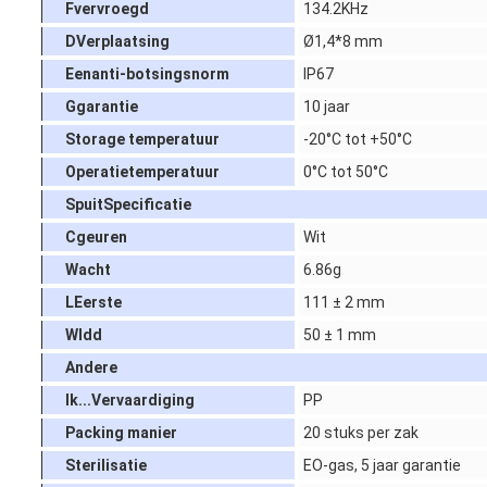
F
vervroegd
134.2KHz
D
Verplaatsing
Ø1,4*8 mm
Een
anti-botsingsnorm
IP67
G
garantie
10 jaar
S
torage temperatuur
-20°C tot +50°C
O
peratietemperatuur
0°C tot 50°C
Spuit
Specificatie
C
geuren
Wit
W
acht
6.86g
L
Eerste
111 ± 2 mm
W
Idd
50 ± 1 mm
Andere
Ik...
Vervaardiging
PP
P
acking manier
20 stuks per zak
S
terilisatie
EO-gas, 5 jaar garantie