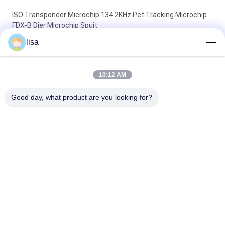
ISO Transponder Microchip 134.2KHz Pet Tracking Microchip
FDX-B Dier Microchip Spuit
lisa
ISO-van de Markerings de Injecteerbare Chips Animal
Microchip Syringe For van Rfid van de Normmicrochip van de
het Veemicrochip Injecteerbare Transponder
10:12 AM
Geïmplanteerde microchip tag voor dierenopsporing
Good day, what product are you looking for?
Universele EO gesteriliseerd 15-cijferig nummer
populaire categorieën
Alle
ISO-
Dierlijke 
Transpondermicrochip
Identiteitskaart-
Microchip
De Microchip Van 
Oordopper Voor Vee
Huisdierenidentiteitskaart