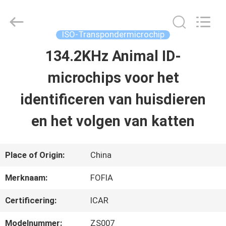
Wuxi
Fofia
Technology
Co.,
ISO-Transpondermicrochip
Ltd.
All
134.2KHz Animal ID-
HUIS
Rights
Reserved.
microchips voor het
PRODUCTEN
identificeren van huisdieren
en het volgen van katten
VIDEOS
Place of Origin:
China
ONGEVEER
Merknaam:
FOFIA
ONS
Certificering:
ICAR
FABRIEKSREIS
Modelnummer:
ZS007