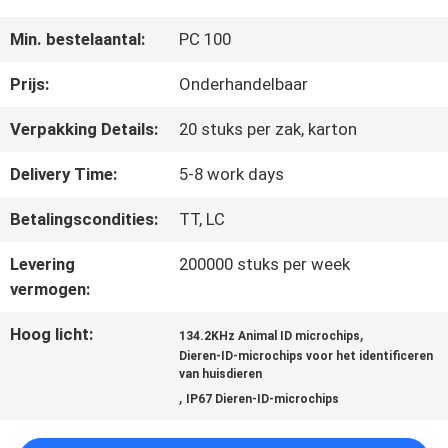
Min. bestelaantal:
PC 100
KWALITEITSCONTROLE
Prijs:
Onderhandelbaar
Verpakking Details:
20 stuks per zak, karton
CONTACTEER
Delivery Time:
5-8 work days
ONS
Betalingscondities:
TT, LC
NIEUWS
Levering
200000 stuks per week
vermogen:
VERZOEK
Hoog licht:
,
134.2KHz Animal ID microchips
Dieren-ID-microchips voor het identificeren
OM EEN
van huisdieren
,
IP67 Dieren-ID-microchips
CITAAT