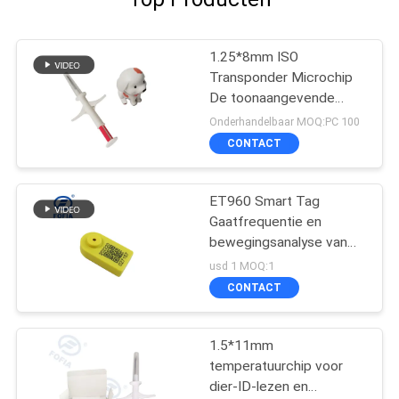
1.25*8mm ISO
Transponder Microchip
De toonaangevende
oplossing voor
Onderhandelbaar MOQ:PC 100
identificatiebehoeften
CONTACT
ET960 Smart Tag
Gaatfrequentie en
bewegingsanalyse van
dieren
usd 1 MOQ:1
CONTACT
1.5*11mm
temperatuurchip voor
dier-ID-lezen en