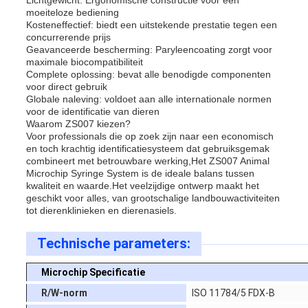
Lichtgewicht: Ergonomische constructie voor een
moeiteloze bediening
Kosteneffectief: biedt een uitstekende prestatie tegen een
concurrerende prijs
Geavanceerde bescherming: Paryleencoating zorgt voor
maximale biocompatibiliteit
Complete oplossing: bevat alle benodigde componenten
voor direct gebruik
Globale naleving: voldoet aan alle internationale normen
voor de identificatie van dieren
Waarom ZS007 kiezen?
Voor professionals die op zoek zijn naar een economisch
en toch krachtig identificatiesysteem dat gebruiksgemak
combineert met betrouwbare werking,Het ZS007 Animal
Microchip Syringe System is de ideale balans tussen
kwaliteit en waarde.Het veelzijdige ontwerp maakt het
geschikt voor alles, van grootschalige landbouwactiviteiten
tot dierenklinieken en dierenasiels.
Technische parameters:
M
icrochip Specificatie
R/W-norm
ISO 11784/5 FDX-B