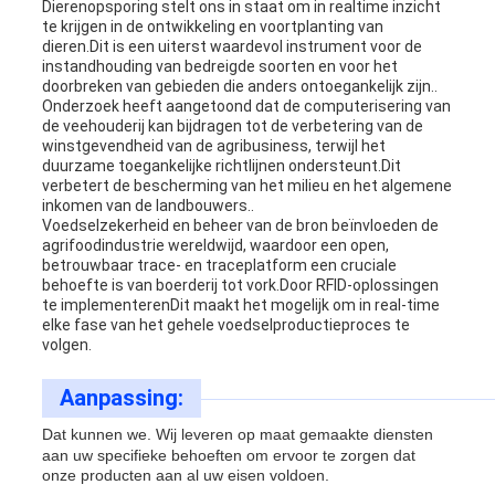
Dierenopsporing stelt ons in staat om in realtime inzicht
te krijgen in de ontwikkeling en voortplanting van
dieren.Dit is een uiterst waardevol instrument voor de
instandhouding van bedreigde soorten en voor het
doorbreken van gebieden die anders ontoegankelijk zijn..
Onderzoek heeft aangetoond dat de computerisering van
de veehouderij kan bijdragen tot de verbetering van de
winstgevendheid van de agribusiness, terwijl het
duurzame toegankelijke richtlijnen ondersteunt.Dit
verbetert de bescherming van het milieu en het algemene
inkomen van de landbouwers..
Voedselzekerheid en beheer van de bron beïnvloeden de
agrifoodindustrie wereldwijd, waardoor een open,
betrouwbaar trace- en traceplatform een cruciale
behoefte is van boerderij tot vork.Door RFID-oplossingen
te implementerenDit maakt het mogelijk om in real-time
elke fase van het gehele voedselproductieproces te
volgen.
Aanpassing:
Dat kunnen we.
Wij leveren op maat gemaakte diensten
aan uw specifieke behoeften om ervoor te zorgen dat
onze producten aan al uw eisen voldoen.