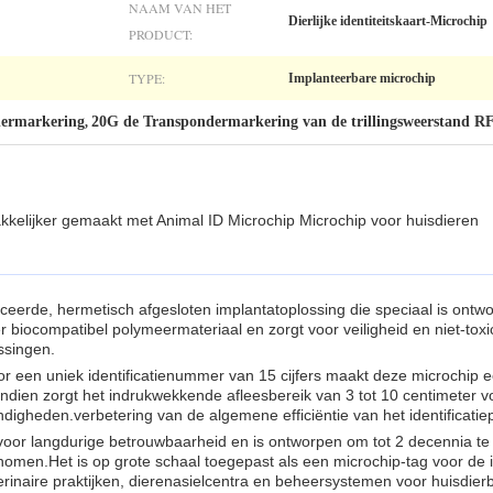
NAAM VAN HET
Dierlijke identiteitskaart-Microchip
PRODUCT:
TYPE:
Implanteerbare microchip
ermarkering
20G de Transpondermarkering van de trillingsweerstand R
,
akkelijker gemaakt met Animal ID Microchip Microchip voor huisdieren
eerde, hermetisch afgesloten implantatoplossing die speciaal is ontwor
 biocompatibel polymeermateriaal en zorgt voor veiligheid en niet-toxic
ssingen.
or een uniek identificatienummer van 15 cijfers maakt deze microchip
ndien zorgt het indrukwekkende afleesbereik van 3 tot 10 centimeter v
igheden.verbetering van de algemene efficiëntie van het identificatie
 voor langdurige betrouwbaarheid en is ontworpen om tot 2 decennia 
enomen.
Het is op grote schaal toegepast als een microchip-tag voor de i
inaire praktijken, dierenasielcentra en beheersystemen voor huisdierb