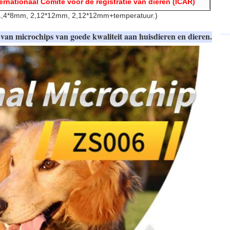
ternationaal Comité voor de registratie van dieren (ICAR)
 1,4*8mm, 2,12*12mm, 2,12*12mm+temperatuur.)
n van microchips van goede kwaliteit aan huisdieren en dieren.