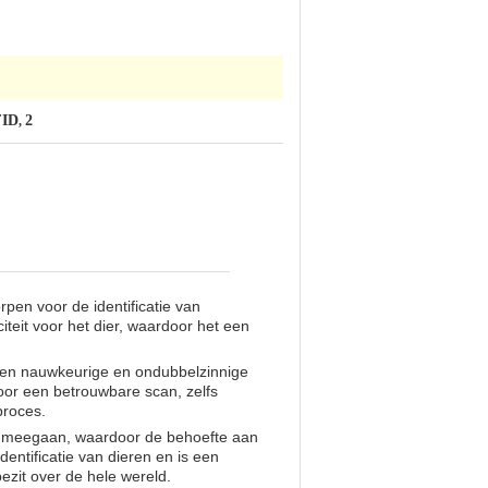
FID
2
,
pen voor de identificatie van
iteit voor het dier, waardoor het een
 een nauwkeurige en ondubbelzinnige
oor een betrouwbare scan, zelfs
proces.
te meegaan, waardoor de behoefte aan
dentificatie van dieren en is een
ezit over de hele wereld.