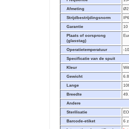
Afmeting
Ø2
Strijdbestrijdingsnorm
IP
Garantie
10 
Plaats of oorsprong
Eu
(glasstag)
Operatietemperatuur
-10
Specificatie van de spuit
Kleur
Wit
Gewicht
6.
Lange
10
Breedte
49
Andere
Sterilisatie
EO-
Barcode-etiket
6 z