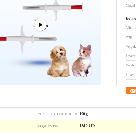
Model
Betal
Min. be
Prijs:
Verpak
Leverti
Betalin
Leveri
SCHOKBESTENDIGHEID:
100 g
FREQUENTIE:
134.2 kHz