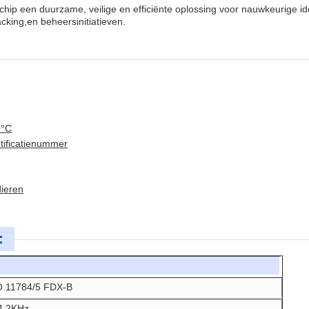
ip een duurzame, veilige en efficiënte oplossing voor nauwkeurige iden
cking,en beheersinitiatieven.
0°C
ntificatienummer
dieren
:
O 11784/5 FDX-B
4.2KHz