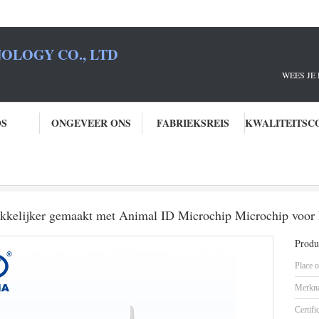
OLOGY CO., LTD
JE RFID PARTNE
OS
ONGEVEER ONS
FABRIEKSREIS
art-microchip
Precieze identificatie van dieren gemakkelijker gemaakt met A
makkelijker gemaakt met Animal ID Microchip Microchip voor 
Produc
Place o
Merkn
Certifi