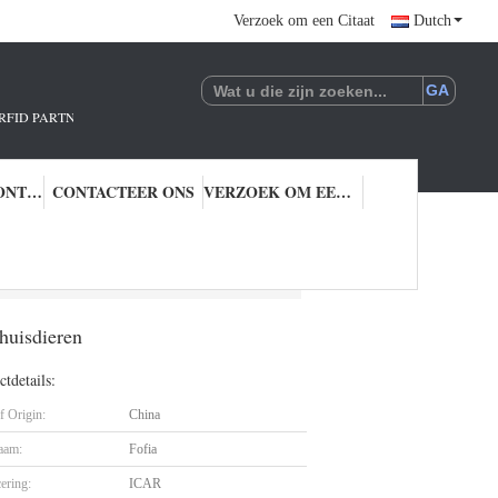
Verzoek om een Citaat
Dutch
R.!
KWALITEITSCONTROLE
CONTACTEER ONS
VERZOEK OM EEN CITAAT
nimal ID Microchip Microchip voor huisdieren
huisdieren
tdetails:
f Origin:
China
aam:
Fofia
cering:
ICAR