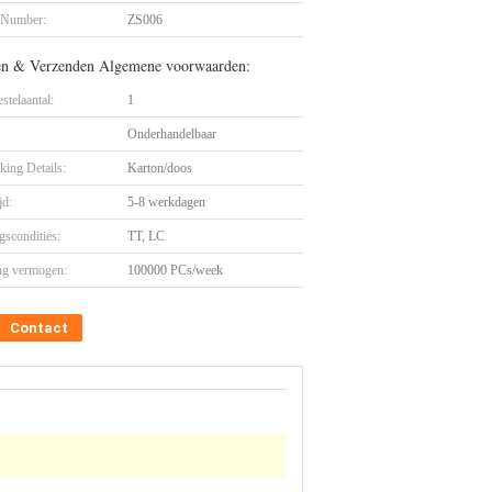
 Number:
ZS006
en & Verzenden Algemene voorwaarden:
stelaantal:
1
Onderhandelbaar
king Details:
Karton/doos
jd:
5-8 werkdagen
gscondities:
TT, LC
ng vermogen:
100000 PCs/week
Contact