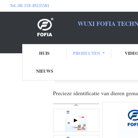
Tel.:
86-159-49235501
WUXI FOFIA TECHN
WEES 
HUIS
PRODUCTEN
VIDE
NIEUWS
Thuis
Producten
dierlijke identiteitska
Precieze identificatie van dieren ge