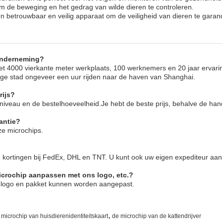
m de beweging en het gedrag van wilde dieren te controleren.
n betrouwbaar en veilig apparaat om de veiligheid van dieren te garan
sonderneming?
met 4000 vierkante meter werkplaats, 100 werknemers en 20 jaar ervari
tige stad ongeveer een uur rijden naar de haven van Shanghai.
rijs?
sniveau en de bestelhoeveelheid.Je hebt de beste prijs, behalve de hand
antie?
ze microchips.
kortingen bij FedEx, DHL en TNT. U kunt ook uw eigen expediteur aan
crochip aanpassen met ons logo, etc.?
, logo en pakket kunnen worden aangepast.
,
 microchip van huisdierenidentiteitskaart
de microchip van de kattendrijver