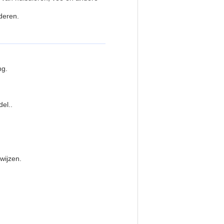
deren.
ng.
el..
wijzen.