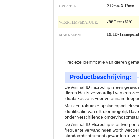
GROOTTE:
2.12mm X 12mm
WERKTEMPERATUUR:
-20°C tot +60°C
MARKEREN:
RFID-Transpond
Precieze identificatie van dieren gem
Productbeschrijving:
De Animal ID microchip is een geavanc
dieren.
Het is vervaardigd van een zeer
ideale keuze is voor veterinaire toepa
Met een robuuste opslagcapaciteit vo
identificatie van elk dier mogelijk.
Bove
onder verschillende omgevingsomstand
De Animal ID Microchip is ontworpen
frequente vervangingen wordt wegg
standaardinstrument geworden in veter