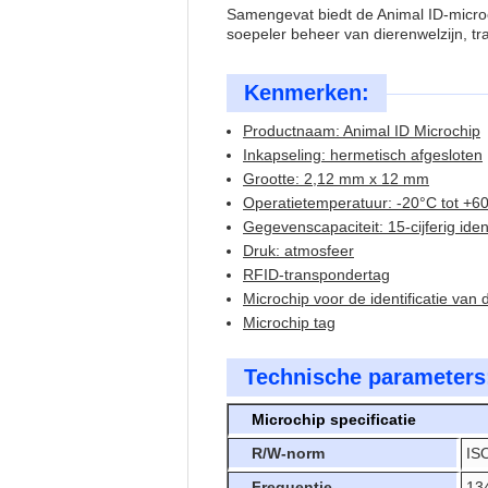
Samengevat biedt de Animal ID-microch
soepeler beheer van dierenwelzijn, tra
Kenmerken:
Productnaam: Animal ID Microchip
Inkapseling: hermetisch afgesloten
Grootte: 2,12 mm x 12 mm
Operatietemperatuur: -20°C tot +6
Gegevenscapaciteit: 15-cijferig ide
Druk: atmosfeer
RFID-transpondertag
Microchip voor de identificatie van 
Microchip tag
Technische parameters
Microchip specificatie
R/W-norm
IS
Frequentie
13