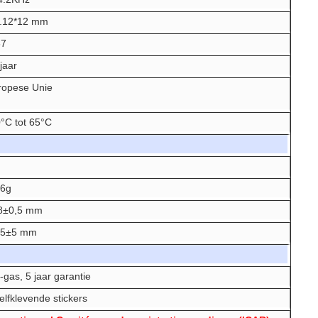
.12*12 mm
67
jaar
ropese Unie
°C tot 65°C
86g
8±0,5 mm
.5±5 mm
gas, 5 jaar garantie
elfklevende stickers