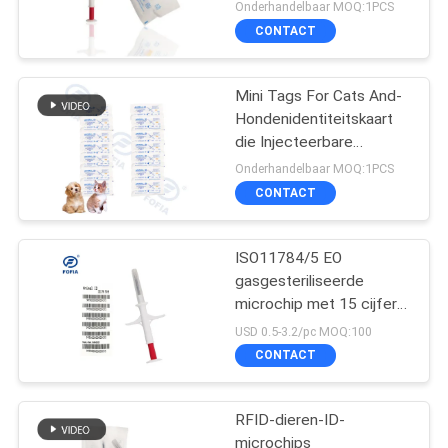
6 Streepjescodestickers
Onderhandelbaar MOQ:1PCS
goed
CONTACT
Mini Tags For Cats And-
Hondenidentiteitskaart
die Injecteerbare
Microchips lezen onder
Onderhandelbaar MOQ:1PCS
Huid IP67
CONTACT
ISO11784/5 EO
gasgesteriliseerde
microchip met 15 cijfers
als dier-ID-nummer
USD 0.5-3.2/pc MOQ:100
CONTACT
RFID-dieren-ID-
microchips