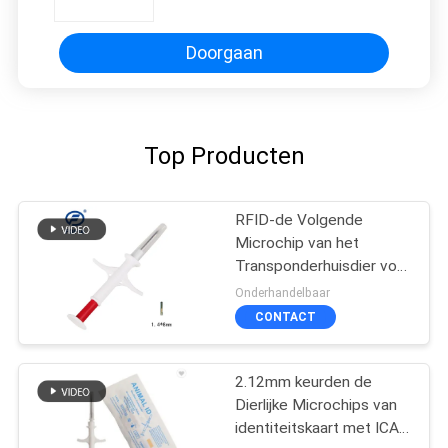
Doorgaan
Top Producten
RFID-de Volgende
Microchip van het
Transponderhuisdier voor
dier
Onderhandelbaar
CONTACT
2.12mm keurden de
Dierlijke Microchips van
identiteitskaart met ICAR