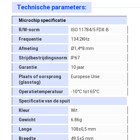
Technische parameters:
Microchip specificatie
R/W-norm
ISO 11784/5 FDX-B
Frequentie
134.2KHz
Afmeting
Ø1,4*8 mm
Strijdbestrijdingsnorm
IP67
Garantie
10 jaar
Plaats of oorsprong
Europese Unie
(glasstag)
Operatietemperatuur
-10°C tot 65°C
Specificatie van de spuit
Kleur
Wit
Gewicht
6.86g
Lange
108±0,5 mm
Breedte
49.5±5 mm