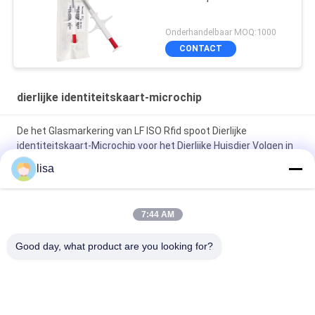
Onderhandelbaar MOQ:1000
CONTACT
dierlijke identiteitskaart-microchip
De het Glasmarkering van LF ISO Rfid spoot Dierlijke
identiteitskaart-Microchip voor het Dierlijke Huisdier Volgen in
lisa
Injecteerbare de Microchip134.2khz Identiteit Chip For Dogs
Tracking van Transpondersicar Dierlijke identiteitskaart
7:44 AM
Van het de Microchipglas van Identiteitskaart van RFID de
Dierlijke Markering FDX - de Transponders ISO11784/11785
Good day, what product are you looking for?
van B 134.2KHz 1.4*8 Mm Injecteerbare
populaire categorieën
Alle