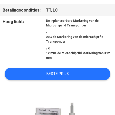
Betalingscondities:
TT, LC
KWALITEITSCONTROLE
Hoog licht:
De inplanteerbare Markering van de
Microchiprfid Transponder
,
CONTACTEER
20G de Markering van de microchiprfid
Transponder
ONS
,
,
2
12 mm-de Microchiprfid Markering van X12
mm
NIEUWS
BESTE PRIJS
VERZOEK
OM EEN
CITAAT