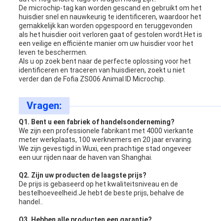
De microchip-tag kan worden gescand en gebruikt om het
huisdier snel en nauwkeurig te identificeren, waardoor het
gemakkelijk kan worden opgespoord en teruggevonden
als het huisdier ooit verloren gaat of gestolen wordt.Het is
een veilige en efficiënte manier om uw huisdier voor het
leven te beschermen.
Als u op zoek bent naar de perfecte oplossing voor het
identificeren en traceren van huisdieren, zoekt u niet
verder dan de Fofia ZS006 Animal ID Microchip.
Vragen:
Q1. Bent u een fabriek of handelsonderneming?
We zijn een professionele fabrikant met 4000 vierkante
meter werkplaats, 100 werknemers en 20 jaar ervaring.
We zijn gevestigd in Wuxi, een prachtige stad ongeveer
een uur rijden naar de haven van Shanghai.
Q2. Zijn uw producten de laagste prijs?
De prijs is gebaseerd op het kwaliteitsniveau en de
bestelhoeveelheid.Je hebt de beste prijs, behalve de
handel..
Q3. Hebben alle producten een garantie?