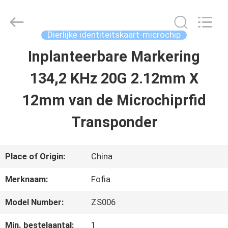
Wuxi
Fofia
Technology
Co.,
Dierlijke identiteitskaart-microchip
Ltd.
All
Inplanteerbare Markering
HUIS
Rights
Reserved.
134,2 KHz 20G 2.12mm X
PRODUCTEN
12mm van de Microchiprfid
Transponder
VIDEOS
Place of Origin:
China
ONGEVEER
Merknaam:
Fofia
ONS
Model Number:
ZS006
FABRIEKSREIS
Min. bestelaantal:
1