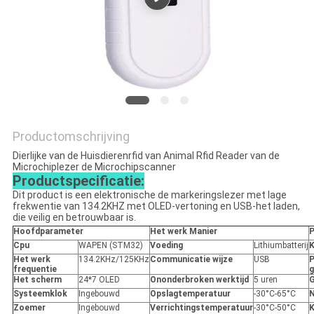
POLICY
Productomschrijving
Dierlijke van de Huisdierenrfid van Animal Rfid Reader van de
Microchiplezer de Microchipscanner
Productspecificatie:
Dit product is een elektronische de markeringslezer met lage
frekwentie van 134.2KHZ met OLED-vertoning en USB-het laden,
die veilig en betrouwbaar is.
Hoofdparameter
Het werk Manier
Cpu
WAPEN (STM32)
Voeding
Lithiumbatterij
K
Het werk
134.2KHz/125KHz
Communicatie wijze
USB
P
frequentie
g
Het scherm
24*7 OLED
Ononderbroken werktijd
5 uren
G
Systeemklok
Ingebouwd
Opslagtemperatuur
-30°C-65°C
N
Zoemer
Ingebouwd
Verrichtingstemperatuur
-30°C-50°C
K