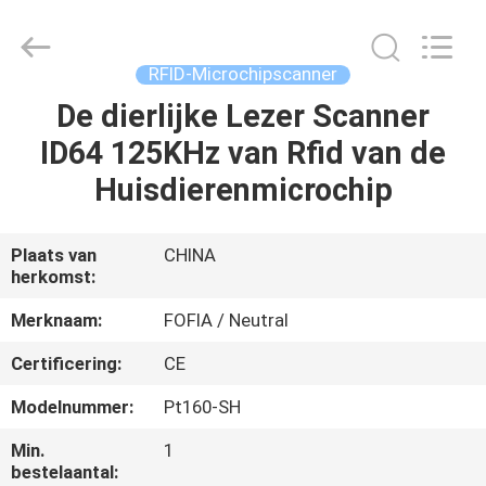
Fofia
Technology
Co.,
Ltd.
All
RFID-Microchipscanner
Rights
Reserved.
De dierlijke Lezer Scanner
HUIS
ID64 125KHz van Rfid van de
PRODUCTEN
Huisdierenmicrochip
VIDEOS
Plaats van
CHINA
herkomst:
ONGEVEER
Merknaam:
FOFIA / Neutral
ONS
Certificering:
CE
Modelnummer:
Pt160-SH
FABRIEKSREIS
Min.
1
bestelaantal: