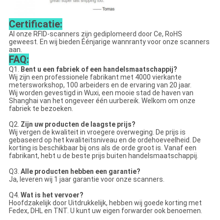
Certificatie:
Al onze RFID-scanners zijn gediplomeerd door Ce, RoHS
geweest. En wij bieden Éénjarige wannranty voor onze scanners
aan.
FAQ:
Q1.
Bent u een fabriek of een handelsmaatschappij?
Wij zijn een professionele fabrikant met 4000 vierkante
metersworkshop, 100 arbeiders en de ervaring van 20 jaar.
Wij worden gevestigd in Wuxi, een mooie stad de haven van
Shanghai van het ongeveer één uurbereik. Welkom om onze
fabriek te bezoeken.
Q2.
Zijn uw producten de laagste prijs?
Wij vergen de kwaliteit in vroegere overweging. De prijs is
gebaseerd op het kwaliteitsniveau en de ordehoeveelheid. De
korting is beschikbaar bij ons als de orde groot is. Vanaf een
fabrikant, hebt u de beste prijs buiten handelsmaatschappij.
Q3.
Alle producten hebben een garantie?
Ja, leveren wij 1 jaar garantie voor onze scanners.
Q4.
Wat is het vervoer?
Hoofdzakelijk door Uitdrukkelijk, hebben wij goede korting met
Fedex, DHL en TNT. U kunt uw eigen forwarder ook benoemen.