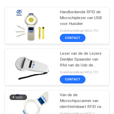
Handbediende RFID de
Microchiplezer van USB
voor Huisdier
Onderhandelbaar MOQ:1PC
CONTACT
Lezer van de de Lezers
Dierlijke Spaander van
Rfid van de Usb de
Verbindende Kabel
Onderhandelbaar MOQ:1PC
Slimme
CONTACT
Van de de
Microchipscanner van
identiteitskaart RFID van
ISO de Dierlijke van de
Onderhandelbaar MOQ:1