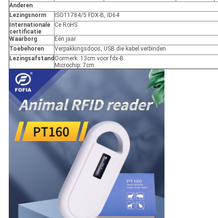
Anderen
Lezingsnorm
ISO11784/5 FDX-B, ID64
Internationale
Ce RoHS
certificatie
Waarborg
Één jaar
Toebehoren
Verpakkingsdoos, USB die kabel verbinden
Lezingsafstand
Oormerk: 13cm voor fdx-B
Microchip: 7cm