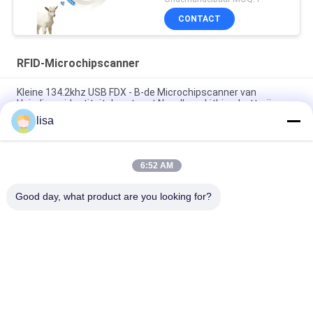
Lezingsdeivce FOFIA
CONTACT
PT200 Lezer ID64
RFID-Microchipscanner
Kleine 134.2khz USB FDX - B-de Microchipscanner van
Huisdierenidentiteitskaart met Navulbare Lithiumbatterij
lisa
134.2 de Microchip Dierlijke Scanner van Khz RFID voor
Vee/Huisdierenidentificatie
6:52 AM
De miniicar Verklaarde van de de Lezers Dierlijke Microchip van
Huisdierenrfid Lezing 134.2khz LF
Good day, what product are you looking for?
populaire categorieën
Alle
ISO-
Dierlijke 
Transpondermicrochip
Identiteitskaart-
Microchip
De Microchip Van 
Elektronische 