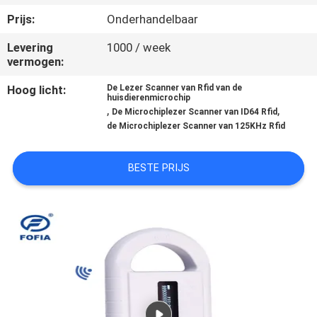
KWALITEITSCONTROLE
Prijs:
Onderhandelbaar
Levering
1000 / week
CONTACTEER
vermogen:
ONS
Hoog licht:
De Lezer Scanner van Rfid van de
huisdierenmicrochip
,
,
De Microchiplezer Scanner van ID64 Rfid
NIEUWS
de Microchiplezer Scanner van 125KHz Rfid
VERZOEK
BESTE PRIJS
OM EEN
CITAAT
SITEMAP
PRIVACY