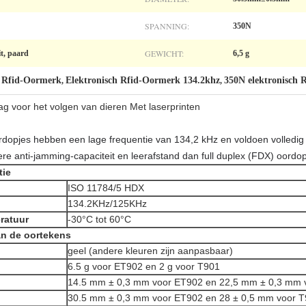
SPANNING:
350N
GEWICHT:
it, paard
6,5 g
h Rfid-Oormerk
Elektronisch Rfid-Oormerk 134.2khz
350N elektronisch 
,
,
tag voor het volgen van dieren Met laserprinten
ordopjes hebben een lage frequentie van 134,2 kHz en voldoen volled
e anti-jamming-capaciteit en leerafstand dan full duplex (FDX) oordop
tie
ISO 11784/5 HDX
134.2KHz/125KHz
ratuur
-30°C tot 60°C
an de oortekens
geel (andere kleuren zijn aanpasbaar)
6.5 g voor ET902 en 2 g voor T901
14.5 mm ± 0,3 mm voor ET902 en 22,5 mm ± 0,3 mm 
30.5 mm ± 0,3 mm voor ET902 en 28 ± 0,5 mm voor 