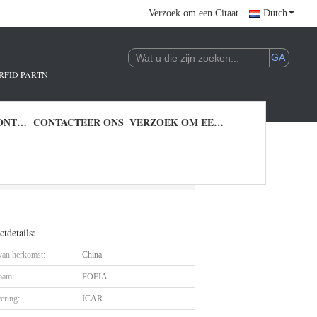
Verzoek om een Citaat
Dutch
R.!
KWALITEITSCONTROLE
CONTACTEER ONS
VERZOEK OM EEN CITAAT
het Vee van de Laserdruk
tdetails:
 van herkomst:
China
aam:
FOFIA
cering:
ICAR