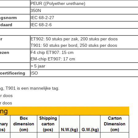
PEUR ((Polyether urethane)
350N
ingsnorm
IEC 68-2-27
ndaard
IEC 68-2-6
r
ET902: 50 stuks per zak, 200 stuks per doos
T901: 50 stuks per bord, 250 stuks per doos
lezen
F4 chip ET907: 15 cm
EM-chip ET907: 17 cm
> 5 jaar
certificering
ISO
ag, T901 is een mannelijke tag.
er doos
r doos