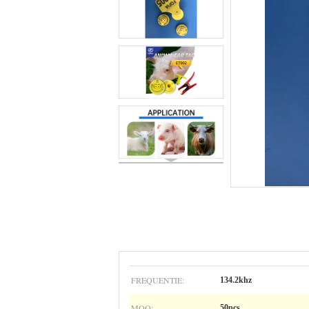
FREQUENTIE:
134.2khz
MOQ:
50pcs