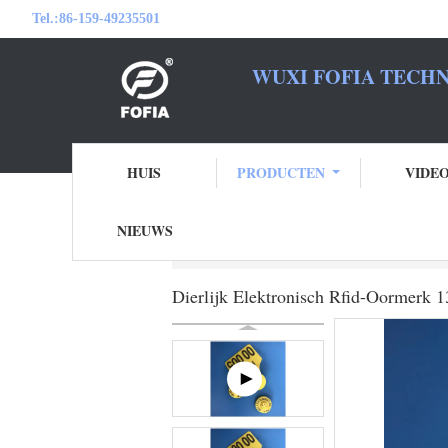
Tel.:
86-159-49235501
WUXI FOFIA TECHN
WEES 
HUIS
PRODUCTEN
VIDE
NIEUWS
Thuis
Producten
Elektronische Oormerk
Dierlijk Elektronisch Rfid-Oormerk 