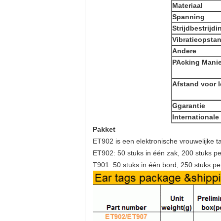
Materiaal
Spanning
Strijdbestrijd
Vibratie
op
sta
Andere
P
Acking Manie
Afstand voor 
G
garantie
Internationale 
Pakket
ET902 is een elektronische vrouwelijke t
ET902: 50 stuks in één zak, 200 stuks p
T901: 50 stuks in één bord, 250 stuks pe