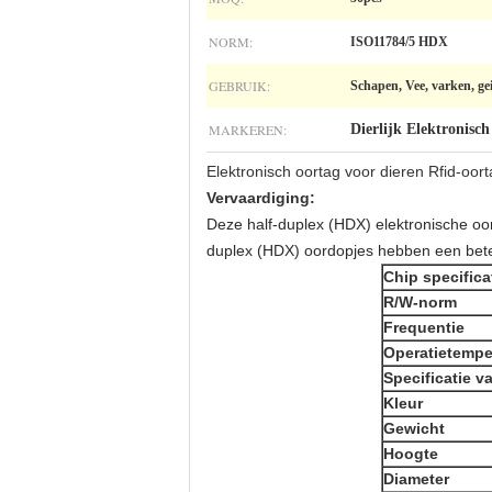
NORM:
ISO11784/5 HDX
GEBRUIK:
Schapen, Vee, varken, ge
MARKEREN:
Dierlijk Elektronisc
Elektronisch oortag voor dieren Rfid-oor
Vervaardiging:
Deze half-duplex (HDX) elektronische o
duplex (HDX) oordopjes hebben een beter
Chip specifica
R/W-norm
Frequentie
Operatietempe
Specificatie v
Kleur
Gewicht
Hoogte
Diameter