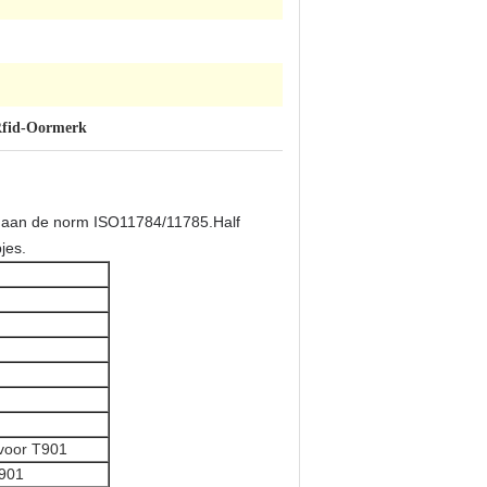
Rfid-Oormerk
ig aan de norm ISO11784/11785.
Half
jes.
voor T901
T901