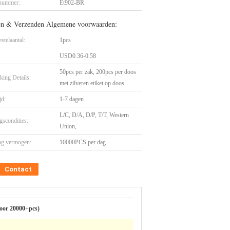
nummer:
Et902-BR
en & Verzenden Algemene voorwaarden:
stelaantal:
1pcs
USD0.36-0.58
50pcs per zak, 200pcs per doos
king Details:
met zilveren etiket op doos
jd:
1-7 dagen
L/C, D/A, D/P, T/T, Western
gscondities:
Union,
ng vermogen:
10000PCS per dag
Contact
voor 20000+pcs)