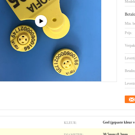
Model
Betal
Min. be
Prijs:
Verpak
Leverti
Betalin
Leveri
KLEUR:
Geel (gepaste kleur 
DIAMETER:
30.5mm±0.3mm