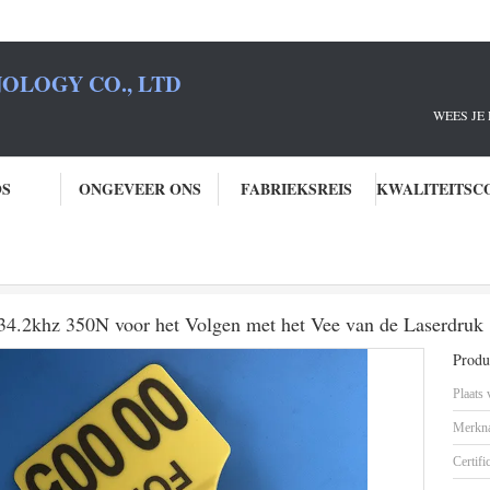
OLOGY CO., LTD
JE RFID PARTNE
OS
ONGEVEER ONS
FABRIEKSREIS
en
Dierlijk Elektronisch Rfid-Oormerk 134.2khz 350N voor het Volgen met 
134.2khz 350N voor het Volgen met het Vee van de Laserdruk
Produc
Plaats
Merkn
Certifi