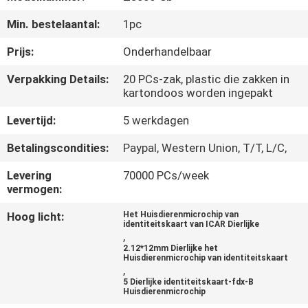
KWALITEITSCONTROLE
Min. bestelaantal:
1pc
CONTACTEER
Prijs:
Onderhandelbaar
ONS
Verpakking Details:
20 PCs-zak, plastic die zakken in
kartondoos worden ingepakt
NIEUWS
Levertijd:
5 werkdagen
Betalingscondities:
Paypal, Western Union, T/T, L/C,
VERZOEK
Levering
70000 PCs/week
OM EEN
vermogen:
CITAAT
Hoog licht:
Het Huisdierenmicrochip van
identiteitskaart van ICAR Dierlijke
,
SITEMAP
2.12*12mm Dierlijke het
Huisdierenmicrochip van identiteitskaart
,
5 Dierlijke identiteitskaart-fdx-B
PRIVACY
Huisdierenmicrochip