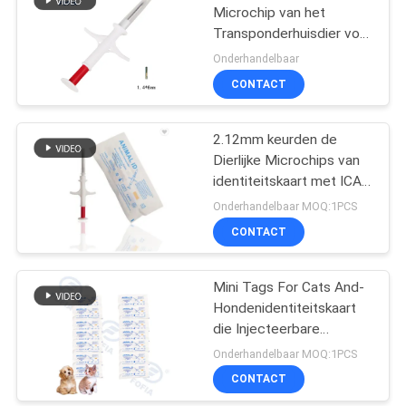
Microchip van het
Transponderhuisdier voor
dier
Onderhandelbaar
CONTACT
2.12mm keurden de
Dierlijke Microchips van
identiteitskaart met ICAR
6 Streepjescodestickers
Onderhandelbaar MOQ:1PCS
goed
CONTACT
Mini Tags For Cats And-
Hondenidentiteitskaart
die Injecteerbare
Microchips lezen onder
Onderhandelbaar MOQ:1PCS
Huid IP67
CONTACT