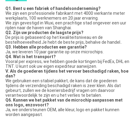
Q1. Bent u een fabriek of handelsonderneming?
We zijn een professionele fabrikant met 4000 vierkante meter
werkplaats, 100 werknemers en 20 jaar ervaring.
We zijn gevestigd in Wuxi, een prachtige stad ongeveer een uur
rijden naar de haven van Shanghai.
Q2. Zijn uw producten de laagste prijs?
De prijs is gebaseerd op het kwaliteitsniveau en de
bestelhoeveelheid.Je hebt de beste prijs, behalve de handel..
Q3. Hebben alle producten een garantie?
Ja, we leveren 10 jaar garantie op onze microchips.
Q4. Wat is het transport?
Vooral per express, we hebben goede kortingen bij FedEx, DHL en
TNT. U kunt ook uw eigen expediteur aanwijzen.
V. Als de goederen tijdens het vervoer beschadigd raken, hoe
dan?
We gebruiken een stabiel pakket, de kans dat de goederen
tijdens de verzending beschadigd raken is zeer klein. Als dat
gebeurt, zullen we de koeriersbedrijf vragen om daarvoor
verantwoordelijk te zijn en u het verlies te betalen.
Q6. Kunnen we het pakket van de microchip aanpassen met
ons logo, enzovoort?
Ja, we ondersteunen OEM, alle kleur, logo en pakket kunnen
worden aangepast.