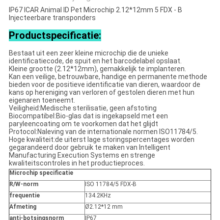
IP67 ICAR Animal ID Pet Microchip 2.12*12mm 5 FDX - B
Injecteerbare transponders
Productspecificatie:
Bestaat uit een zeer kleine microchip die de unieke
identificatiecode, de spuit en het barcodelabel opslaat.
Kleine grootte (2.12*12mm), gemakkelijk te implanteren.
Kan een veilige, betrouwbare, handige en permanente methode
bieden voor de positieve identificatie van dieren, waardoor de
kans op hereniging van verloren of gestolen dieren met hun
eigenaren toeneemt.
Veiligheid:Medische sterilisatie, geen afstoting
Biocompatibel:Bio-glas dat is ingekapseld met een
paryleencoating om te voorkomen dat het glijdt
Protocol:Naleving van de internationale normen ISO11784/5.
Hoge kwaliteit:de uiterst lage storingspercentages worden
gegarandeerd door gebruik te maken van Intelligent
Manufacturing Execution Systems en strenge
kwaliteitscontroles in het productieproces.
Microchip specificatie
R/W-norm
ISO 11784/5 FDX-B
frequentie
134.2KHz
Afmeting
Ø2.12*12 mm
anti-botsingsnorm
IP67