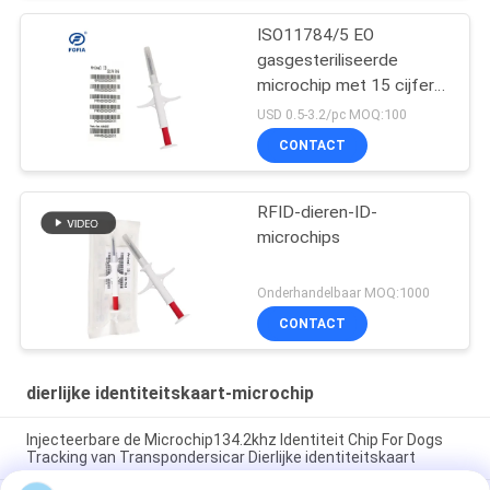
ISO11784/5 EO
gasgesteriliseerde
microchip met 15 cijfers
als dier-ID-nummer
USD 0.5-3.2/pc MOQ:100
CONTACT
RFID-dieren-ID-
microchips
Onderhandelbaar MOQ:1000
CONTACT
dierlijke identiteitskaart-microchip
Injecteerbare de Microchip134.2khz Identiteit Chip For Dogs
Tracking van Transpondersicar Dierlijke identiteitskaart