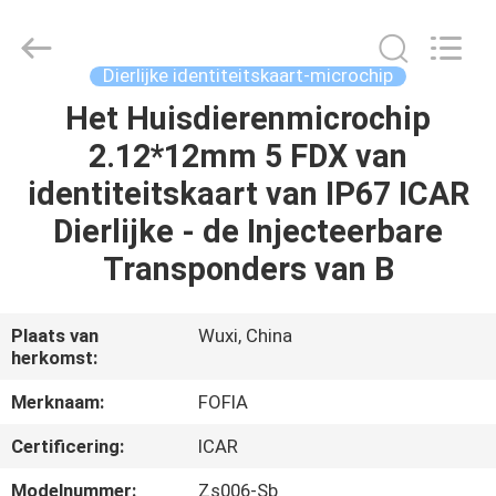
Fofia
Technology
Co.,
Ltd.
All
Dierlijke identiteitskaart-microchip
Rights
Reserved.
Het Huisdierenmicrochip
HUIS
2.12*12mm 5 FDX van
PRODUCTEN
identiteitskaart van IP67 ICAR
Dierlijke - de Injecteerbare
VIDEOS
Transponders van B
ONGEVEER
Plaats van
Wuxi, China
herkomst:
ONS
Merknaam:
FOFIA
FABRIEKSREIS
Certificering:
ICAR
Modelnummer:
Zs006-Sb