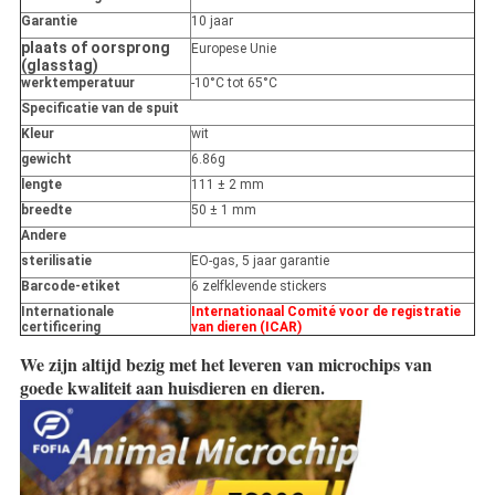
Garantie
10 jaar
plaats of oorsprong
Europese Unie
(glasstag)
werktemperatuur
-10°C tot 65°C
Specificatie van de spuit
Kleur
wit
gewicht
6.86g
lengte
111 ± 2 mm
breedte
50 ± 1 mm
Andere
sterilisatie
EO-gas, 5 jaar garantie
Barcode-etiket
6 zelfklevende stickers
Internationale
Internationaal Comité voor de registratie
certificering
van dieren (ICAR)
We zijn altijd bezig met het leveren van microchips van
goede kwaliteit aan huisdieren en dieren.