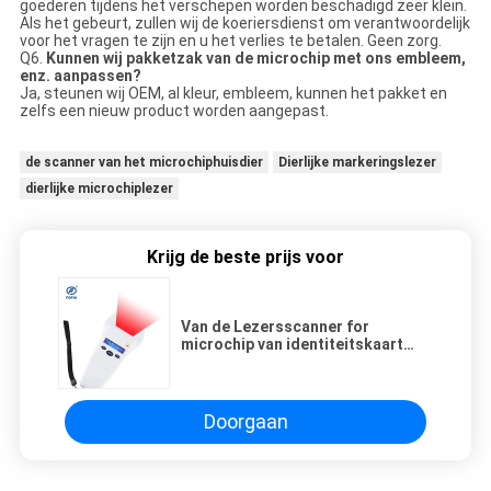
goederen tijdens het verschepen worden beschadigd zeer klein.
Als het gebeurt, zullen wij de koeriersdienst om verantwoordelijk
voor het vragen te zijn en u het verlies te betalen. Geen zorg.
Q6.
Kunnen wij pakketzak van de microchip met ons embleem,
enz. aanpassen?
Ja, steunen wij OEM, al kleur, embleem, kunnen het pakket en
zelfs een nieuw product worden aangepast.
de scanner van het microchiphuisdier
Dierlijke markeringslezer
dierlijke microchiplezer
Krijg de beste prijs voor
Van de Lezersscanner for
microchip van identiteitskaart
RFID van de lithiumbatterij de
Dierlijke Lezing van de het
Huisdierenstreepjescode
Doorgaan