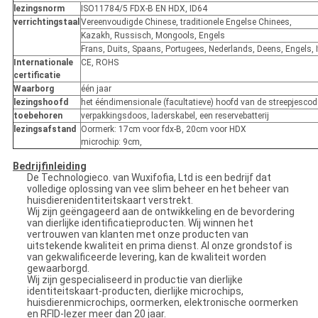
lezingsnorm
ISO11784/5 FDX-B EN HDX, ID64
verrichtingstaal
Vereenvoudigde Chinese, traditionele Engelse Chinees,
Kazakh, Russisch, Mongools, Engels
Frans, Duits, Spaans, Portugees, Nederlands, Deens, Engels, 
Internationale
CE, ROHS
certificatie
Waarborg
één jaar
lezingshoofd
het ééndimensionale (facultatieve) hoofd van de streepjescod
toebehoren
verpakkingsdoos, laderskabel, een reservebatterij
lezingsafstand
Oormerk: 17cm voor fdx-B, 20cm voor HDX
microchip: 9cm,
Bedrijfinleiding
De Technologieco. van Wuxifofia, Ltd is een bedrijf dat
volledige oplossing van vee slim beheer en het beheer van
huisdierenidentiteitskaart verstrekt.
Wij zijn geëngageerd aan de ontwikkeling en de bevordering
van dierlijke identificatieproducten. Wij winnen het
vertrouwen van klanten met onze producten van
uitstekende kwaliteit en prima dienst. Al onze grondstof is
van gekwalificeerde levering, kan de kwaliteit worden
gewaarborgd.
Wij zijn gespecialiseerd in productie van dierlijke
identiteitskaart-producten, dierlijke microchips,
huisdierenmicrochips, oormerken, elektronische oormerken
en RFID-lezer meer dan 20 jaar.