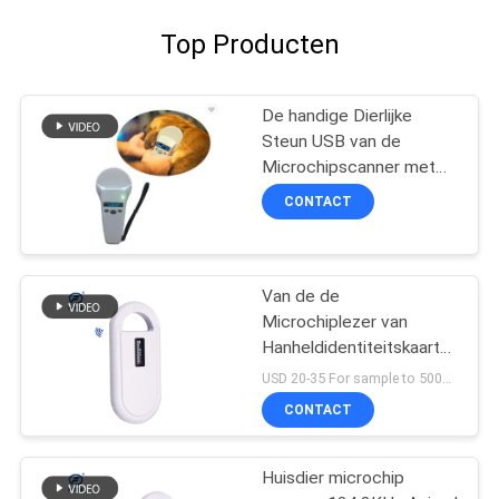
Top Producten
De handige Dierlijke
Steun USB van de
Microchipscanner met
de Opslag van 1000
CONTACT
Verslagengegevens
Van de de
Microchiplezer van
Hanheldidentiteitskaart
de Scanner 134.2khz van
USD 20-35 For sample to 500pcs MOQ:1PCS
Mini Tag RFID
CONTACT
Huisdier microchip