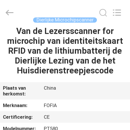
Fofia
Technology
Co.,
Ltd.
All
Dierlijke Microchipscanner
Rights
Reserved.
Van de Lezersscanner for
HUIS
microchip van identiteitskaart
PRODUCTEN
RFID van de lithiumbatterij de
Dierlijke Lezing van de het
VIDEOS
Huisdierenstreepjescode
ONGEVEER
Plaats van
China
herkomst:
ONS
Merknaam:
FOFIA
FABRIEKSREIS
Certificering:
CE
Modelnummer:
PT580