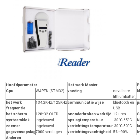
Hoofdparameter
Het werk Manier
P
Cpu
WAPEN (STM32)
voeding
navulbare
k
lithiumbatterij
het werk
134.2KHz/125KHz
communicatie wijze
bluetooth en
p
frequentie
USB
het scherm
128*32 OLED
ononderbroken werktijd
12 uren
G
systeemklok
ingebouwd
opslagtemperatuur
-30°C-65°C
N
zoemer
ingebouwd
verrichtingstemperatuur
-30°C-50°C
k
gegevensopslag
7000 verslagen
verrichtingsvochtigheid
5%~90%
I
Anderen