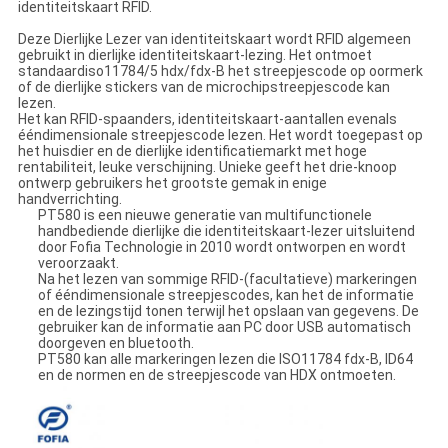
identiteitskaart RFID.
Deze Dierlijke Lezer van identiteitskaart wordt RFID algemeen
gebruikt in dierlijke identiteitskaart-lezing. Het ontmoet
standaardiso11784/5 hdx/fdx-B het streepjescode op oormerk
of de dierlijke stickers van de microchipstreepjescode kan
lezen.
Het kan RFID-spaanders, identiteitskaart-aantallen evenals
ééndimensionale streepjescode lezen. Het wordt toegepast op
het huisdier en de dierlijke identificatiemarkt met hoge
rentabiliteit, leuke verschijning. Unieke geeft het drie-knoop
ontwerp gebruikers het grootste gemak in enige
handverrichting.
PT580 is een nieuwe generatie van multifunctionele
handbediende dierlijke die identiteitskaart-lezer uitsluitend
door Fofia Technologie in 2010 wordt ontworpen en wordt
veroorzaakt.
Na het lezen van sommige RFID-(facultatieve) markeringen
of ééndimensionale streepjescodes, kan het de informatie
en de lezingstijd tonen terwijl het opslaan van gegevens. De
gebruiker kan de informatie aan PC door USB automatisch
doorgeven en bluetooth.
PT580 kan alle markeringen lezen die ISO11784 fdx-B, ID64
en de normen en de streepjescode van HDX ontmoeten.