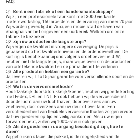
FAQ:
Q1.
Bent u een fabriek of een handelsmaatschappij?
Wij zijn een professionele fabrikant met 3000 vierkante
metersworkshop, 150 arbeiders en de ervaring van meer 20 jaar.
Wij worden gevestigd in Wuxi, een mooie stad de haven van
Shanghai van het ongeveer één uurbereik. Welkom om onze
fabriek te bezoeken.
Q2.
Zijn uw producten de laagste prijs?
Wij vergen de kwaliteit in vroegere overweging. De prijs is
gebaseerd op het kwaliteitsniveau en de ordehoeveelheid. De
korting is beschikbaar bij ons volgens ordehoeveelheid. Wij
hebben niet de laagste prijs, maar wij beloven om de producten
van uitstekende kwaliteit en de prima dienst te verlenen.
Q3.
Alle producten hebben een garantie?
Ja, leveren wij 1 tot 5 jaar garantie voor verschillende soorten de
producten.
Q4.
Wat is de vervoersmethode?
Hoofdzakelijk door Uitdrukkelijk/koerier, hebben wij goede korting
met Fedex, DHL en TNT. En ook hebben wij de vervoersdienst
door de lucht aan uw luchthaven, door overzees aan uw
zeehaven, door overzees aan uw deur of over land. Een
verscheidenheid van flexibele vervoersmethodes zorgen ervoor
dat uw goederen op tijd en veilig aankomen. Als u uw eigen
forwarder hebt, zullen wij 100%-steun ook geven.
Q5.
Als de goederen in doorgang beschadigd zijn, hoe te
doen?
Wij gebruiken stabiel die pakket, is de mogelijkheid van de