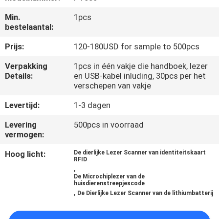
KWALITEITSCONTROLE
Min.
1pcs
bestelaantal:
CONTACTEER
Prijs:
120-180USD for sample to 500pcs
ONS
Verpakking
1pcs in één vakje die handboek, lezer
Details:
en USB-kabel inluding, 30pcs per het
NIEUWS
verschepen van vakje
Levertijd:
1-3 dagen
VERZOEK
Levering
500pcs in voorraad
OM EEN
vermogen:
CITAAT
Hoog licht:
De dierlijke Lezer Scanner van identiteitskaart
RFID
,
SITEMAP
De Microchiplezer van de
huisdierenstreepjescode
,
De Dierlijke Lezer Scanner van de lithiumbatterij
PRIVACY