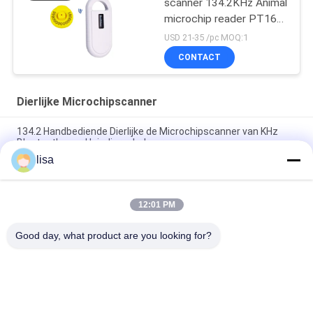
scanner 134.2KHz Animal
microchip reader PT160
Microchip hond scanner
USD 21-35 /pc MOQ:1
CONTACT
Dierlijke Microchipscanner
134.2 Handbediende Dierlijke de Microchipscanner van KHz
Bluetooth voor Huisdierenbeheer
lisa
RFID-lezer voor dier-ID-dierenchip PT290 UHF microchip
scanner voor dieren
12:01 PM
PT290 Long Range RFID Oorlabel Lezer Waterdicht IP66
134.2KHz Voor Dieren ID Tags
Good day, what product are you looking for?
populaire categorieën
Alle
ISO-
Dierlijke 