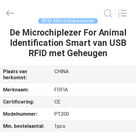
Fofia
Technology
Co.,
Ltd.
All
RFID-Microchipscanner
Rights
Reserved.
De Microchiplezer For Animal
HUIS
Identification Smart van USB
PRODUCTEN
RFID met Geheugen
VIDEOS
Plaats van
CHINA
herkomst:
ONGEVEER
Merknaam:
FOFIA
ONS
Certificering:
CE
Modelnummer:
PT200
FABRIEKSREIS
Min. bestelaantal:
1pcs