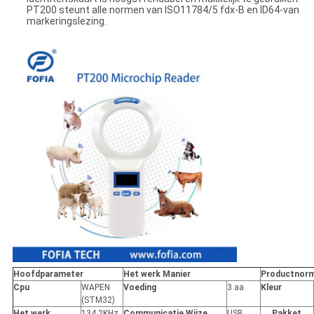
PT200 steunt alle normen van ISO11784/5 fdx-B en ID64-van
markeringslezing.
Hoofdparameter
Het werk Manier
Productnor
Cpu
WAPEN
Voeding
3 aa
Kleur
(STM32)
Het werk
134.2KHz
Communicatie Wijze
USB
Pakket