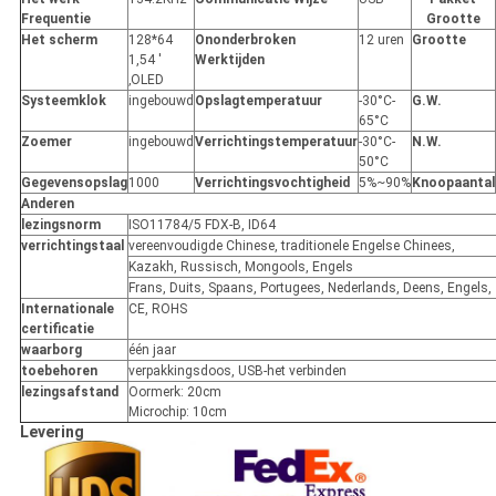
Frequentie
Grootte
Het scherm
128*64
Ononderbroken
12 uren
Grootte
1,54 '
Werktijden
‚OLED
Systeemklok
ingebouwd
Opslagtemperatuur
-30°C-
G.W.
65°C
Zoemer
ingebouwd
Verrichtingstemperatuur
-30°C-
N.W.
50°C
Gegevensopslag
1000
Verrichtingsvochtigheid
5%~90%
Knoopaantal
Anderen
lezingsnorm
ISO11784/5 FDX-B, ID64
verrichtingstaal
vereenvoudigde Chinese, traditionele Engelse Chinees,
Kazakh, Russisch, Mongools, Engels
Frans, Duits, Spaans, Portugees, Nederlands, Deens, Engels,
Internationale
CE, ROHS
certificatie
waarborg
één jaar
toebehoren
verpakkingsdoos, USB-het verbinden
lezingsafstand
Oormerk: 20cm
Microchip: 10cm
Levering