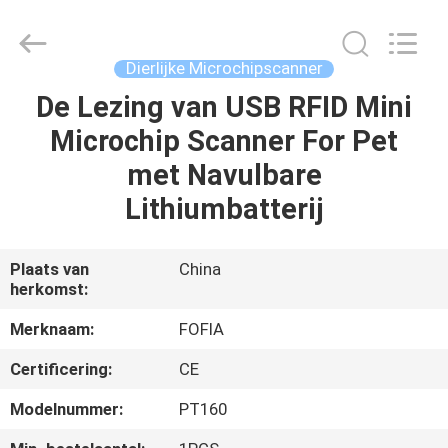
Fofia
Technology
Co.,
Ltd.
All
Dierlijke Microchipscanner
Rights
Reserved.
De Lezing van USB RFID Mini
HUIS
Microchip Scanner For Pet
PRODUCTEN
met Navulbare
Lithiumbatterij
VIDEOS
Plaats van
China
herkomst:
ONGEVEER
ONS
Merknaam:
FOFIA
Certificering:
CE
FABRIEKSREIS
Modelnummer:
PT160