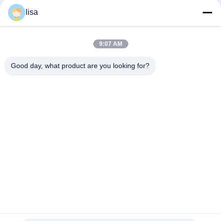
Bluetooth voor Huisdierenbeheer
lisa
RFID-lezer voor dier-ID-dierenchip PT290 UHF microchip
scanner voor dieren
9:07 AM
PT290 Long Range RFID Oorlabel Lezer Waterdicht IP66
134.2KHz Voor Dieren ID Tags
Good day, what product are you looking for?
populaire categorieën
Alle
ISO-
Dierlijke 
Transpondermicrochip
Identiteitskaart-
Microchip
De Microchip Van 
Oordopper Voor Vee
Huisdierenidentiteitskaart
Elektronische 
Rfid Oormerk
Oormerken
RFID-
RFID-Stoklezer
Microchipscanner