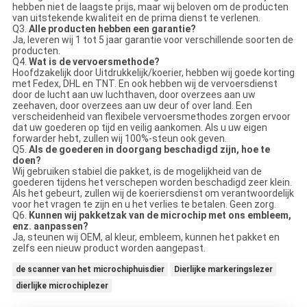
hebben niet de laagste prijs, maar wij beloven om de producten
van uitstekende kwaliteit en de prima dienst te verlenen.
Q3.
Alle producten hebben een garantie?
Ja, leveren wij 1 tot 5 jaar garantie voor verschillende soorten de
producten.
Q4.
Wat is de vervoersmethode?
Hoofdzakelijk door Uitdrukkelijk/koerier, hebben wij goede korting
met Fedex, DHL en TNT. En ook hebben wij de vervoersdienst
door de lucht aan uw luchthaven, door overzees aan uw
zeehaven, door overzees aan uw deur of over land. Een
verscheidenheid van flexibele vervoersmethodes zorgen ervoor
dat uw goederen op tijd en veilig aankomen. Als u uw eigen
forwarder hebt, zullen wij 100%-steun ook geven.
Q5.
Als de goederen in doorgang beschadigd zijn, hoe te
doen?
Wij gebruiken stabiel die pakket, is de mogelijkheid van de
goederen tijdens het verschepen worden beschadigd zeer klein.
Als het gebeurt, zullen wij de koeriersdienst om verantwoordelijk
voor het vragen te zijn en u het verlies te betalen. Geen zorg.
Q6.
Kunnen wij pakketzak van de microchip met ons embleem,
enz. aanpassen?
Ja, steunen wij OEM, al kleur, embleem, kunnen het pakket en
zelfs een nieuw product worden aangepast.
de scanner van het microchiphuisdier
Dierlijke markeringslezer
dierlijke microchiplezer