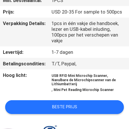
Min. bestelaantal:
1PCS
KWALITEITSCONTROLE
Prijs:
USD 20-35 For sample to 500pcs
CONTACTEER
Verpakking Details:
1pcs in één vakje die handboek,
lezer en USB-kabel inluding,
ONS
100pcs per het verschepen van
vakje
NIEUWS
Levertijd:
1-7 dagen
Betalingscondities:
T/T, Paypal,
VERZOEK
Hoog licht:
,
OM EEN
USB RFID Mini Microchip Scanner
Navulbare de Microchipscanner van de
Lithiumbatterij
CITAAT
,
Mini Pet Reading Microchip Scanner
SITEMAP
BESTE PRIJS
PRIVACY