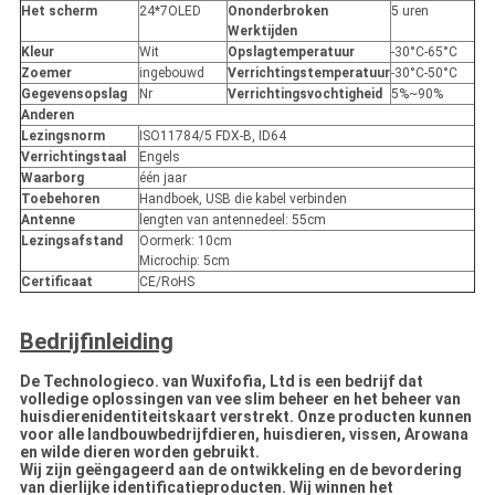
Het scherm
24*7OLED
Ononderbroken
5 uren
Werktijden
Kleur
Wit
Opslagtemperatuur
-30°C-65°C
Zoemer
ingebouwd
Verrichtingstemperatuur
-30°C-50°C
Gegevensopslag
Nr
Verrichtingsvochtigheid
5%~90%
Anderen
Lezingsnorm
ISO11784/5 FDX-B, ID64
Verrichtingstaal
Engels
Waarborg
één jaar
Toebehoren
Handboek, USB die kabel verbinden
Antenne
lengten van antennedeel: 55cm
Lezingsafstand
Oormerk: 10cm
Microchip: 5cm
Certificaat
CE/RoHS
Bedrijfinleiding
De Technologieco. van Wuxifofia, Ltd is een bedrijf dat
volledige oplossingen van vee slim beheer en het beheer van
huisdierenidentiteitskaart verstrekt. Onze producten kunnen
voor alle landbouwbedrijfdieren, huisdieren, vissen, Arowana
en wilde dieren worden gebruikt.
Wij zijn geëngageerd aan de ontwikkeling en de bevordering
van dierlijke identificatieproducten. Wij winnen het