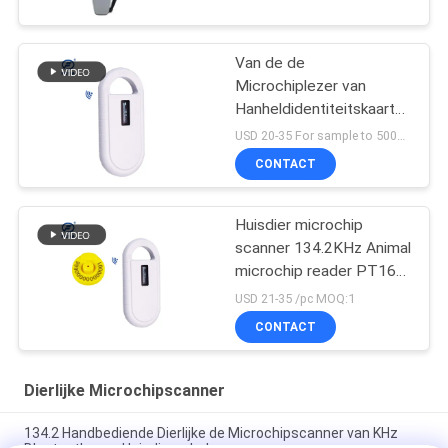
Van de de
Microchiplezer van
Hanheldidentiteitskaart
de Scanner 134.2khz van
USD 20-35 For sample to 500pcs MOQ:1PCS
Mini Tag RFID
CONTACT
Huisdier microchip
scanner 134.2KHz Animal
microchip reader PT160
Microchip hond scanner
USD 21-35 /pc MOQ:1
CONTACT
Dierlijke Microchipscanner
134.2 Handbediende Dierlijke de Microchipscanner van KHz