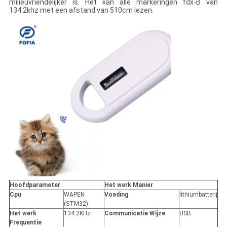
milieuvriendelijker is. Het kan alle markeringen fdx-B van
134.2khz met een afstand van 510cm lezen.
Hoofdparameter
Het werk Manier
Cpu
WAPEN
Voeding
lithiumbatterij
(STM32)
Het werk
134.2KHz
Communicatie Wijze
USB
Frequentie