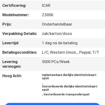
KWALITEITSCONTROLE
Certificering:
ICAR
Modelnummer:
ZS006
CONTACTEER
ONS
Prijs:
Onderhandelbaar
Verpakking Details:
zak/karton/doos
NIEUWS
Levertijd:
1 dag na de betaling
Betalingscondities:
L/C, Western Union, , Paypal, T/T
VERZOEK
Levering
5000 PCs/Week
OM EEN
vermogen:
CITAAT
Hoog licht:
Inplanteerbare dierlijke identiteitskaart-
spuit
,
SITEMAP
Gesteriliseerde dierlijke identiteitskaart-
spuit
,
Gesteriliseerde transponderspuit
PRIVACY