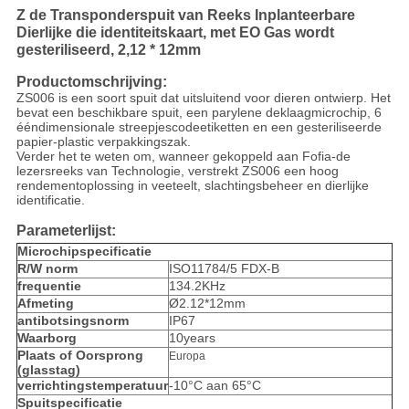
Z de Transponderspuit van Reeks Inplanteerbare
Dierlijke die identiteitskaart, met EO Gas wordt
gesteriliseerd, 2,12 * 12mm
Productomschrijving:
ZS006 is een soort spuit dat uitsluitend voor dieren ontwierp. Het
bevat een beschikbare spuit, een parylene deklaagmicrochip, 6
ééndimensionale streepjescodeetiketten en een gesteriliseerde
papier-plastic verpakkingszak.
Verder het te weten om, wanneer gekoppeld aan Fofia-de
lezersreeks van Technologie, verstrekt ZS006 een hoog
rendement
oplossing in veeteelt, slachtingsbeheer en dierlijke
identificatie.
Parameterlijst:
Microchipspecificatie
R/W norm
ISO11784/5 FDX-B
frequentie
134.2KHz
Afmeting
Ø2.12*12mm
antibotsingsnorm
IP67
Waarborg
10years
Plaats of Oorsprong
Europa
(glasstag)
verrichtingstemperatuur
-10°C aan 65°C
Spuitspecificatie