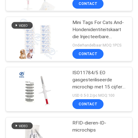
goed
CONTACT
Mini Tags For Cats And-
Hondenidentiteitskaart
die Injecteerbare
Microchips lezen onder
Onderhandelbaar MOQ:1PCS
Huid IP67
CONTACT
ISO11784/5 EO
gasgesteriliseerde
microchip met 15 cijfers
als dier-ID-nummer
USD 0.5-3.2/pc MOQ:100
CONTACT
RFID-dieren-ID-
microchips