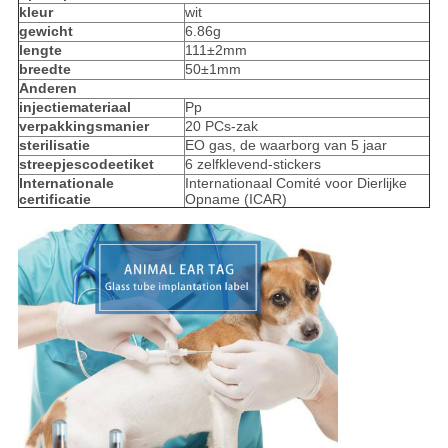
kleur
wit
gewicht
6.86g
lengte
111±2mm
breedte
50±1mm
Anderen
injectiemateriaal
Pp
verpakkingsmanier
20 PCs-zak
sterilisatie
EO gas, de waarborg van 5 jaar
streepjescodeetiket
6 zelfklevend-stickers
Internationale
Internationaal Comité voor Dierlijke
certificatie
Opname (ICAR)