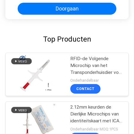
de kattenmicrochip van de
Huisdierenhond
Doorgaan
Top Producten
RFID-de Volgende
Microchip van het
Transponderhuisdier voor
dier
Onderhandelbaar
CONTACT
2.12mm keurden de
Dierlijke Microchips van
identiteitskaart met ICAR
6 Streepjescodestickers
Onderhandelbaar MOQ:1PCS