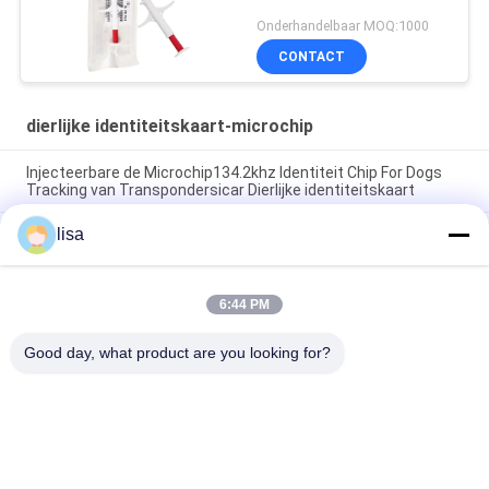
Onderhandelbaar MOQ:1000
CONTACT
dierlijke identiteitskaart-microchip
Injecteerbare de Microchip134.2khz Identiteit Chip For Dogs
Tracking van Transpondersicar Dierlijke identiteitskaart
lisa
De het Glasmarkering van LF ISO Rfid spoot Dierlijke
identiteitskaart-Microchip voor het Dierlijke Huisdier Volgen in
Van het de Microchipglas van Identiteitskaart van RFID de
6:44 PM
Dierlijke Markering FDX - de Transponders ISO11784/11785
van B 134.2KHz 1.4*8 Mm Injecteerbare
Good day, what product are you looking for?
populaire categorieën
Alle
ISO-
Dierlijke 
Transpondermicrochip
Identiteitskaart-