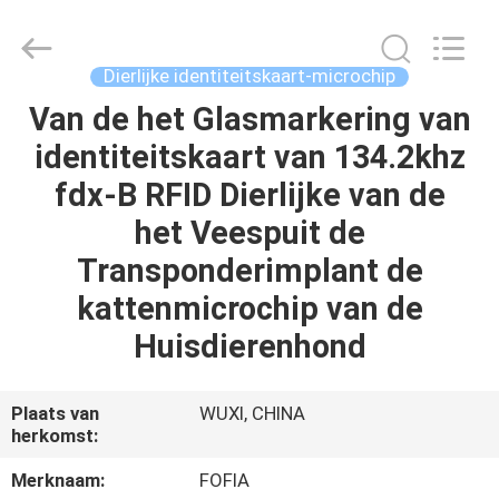
Fofia
Technology
Co.,
Ltd.
All
Dierlijke identiteitskaart-microchip
Rights
Reserved.
Van de het Glasmarkering van
HUIS
identiteitskaart van 134.2khz
PRODUCTEN
fdx-B RFID Dierlijke van de
het Veespuit de
VIDEOS
Transponderimplant de
kattenmicrochip van de
ONGEVEER
Huisdierenhond
ONS
Plaats van
WUXI, CHINA
FABRIEKSREIS
herkomst:
Merknaam:
FOFIA