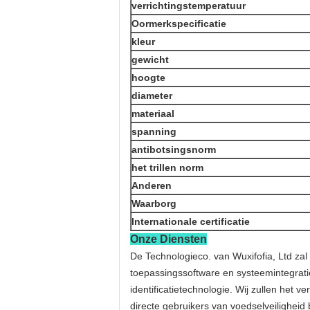
verrichtingstemperatuur
Oormerkspecificatie
kleur
gewicht
hoogte
diameter
materiaal
spanning
antibotsingsnorm
het trillen norm
Anderen
Waarborg
Internationale certificatie
Onze Diensten
De Technologieco. van Wuxifofia, Ltd zal 
toepassingssoftware en systeemintegratie
identificatietechnologie. Wij zullen het
directe gebruikers van voedselveilighei