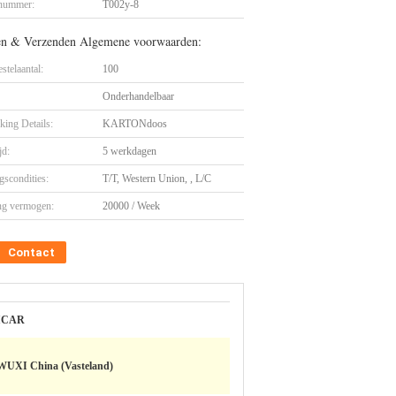
nummer:
T002y-8
en & Verzenden Algemene voorwaarden:
stelaantal:
100
Onderhandelbaar
king Details:
KARTONdoos
jd:
5 werkdagen
gscondities:
T/T, Western Union, , L/C
ng vermogen:
20000 / Week
Contact
ICAR
WUXI China (Vasteland)