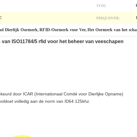
TYPE:
FREQUENTIE:
°C
nd Dierlijk Oormerk
RFID-Oormerk voor Vee
Het Oormerk van het sch
,
,
-B van ISO11784/5 rfid voor het beheer van veeschapen
eurd door ICAR (Internationaal Comité voor Dierlijke Opname)
 voldoet volledig aan de norm van ID64 125khz.