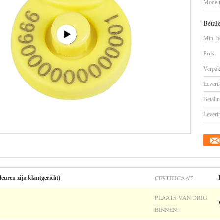
Model
Betal
Min. be
Prijs:
Verpak
Leverti
Betalin
Leveri
CERTIFICAAT:
leuren zijn klantgericht)
PLAATS VAN ORIG
BINNEN: