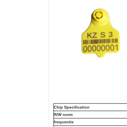
Chip Specification
R/W norm
frequentie