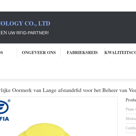
OLOGY CO., LTD
BEN
UW RFID-PARTNER!
OS
ONGEVEER ONS
FABRIEKSREIS
ISO11784/5 FDX - B-het Dierlijke Oormerk van Lange afstandrfid voor het B
ijke Oormerk van Lange afstandrfid voor het Beheer van Ve
Produc
Plaats
Merkn
Certifi