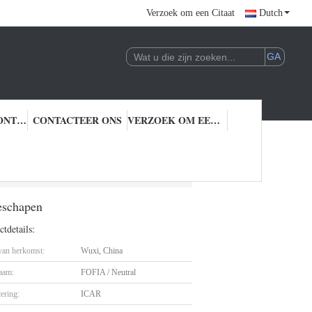
Verzoek om een Citaat
Dutch
KWALITEITSCONTROLE
CONTACTEER ONS
VERZOEK OM EEN CITAAT
eheer van Veeschapen
eschapen
tdetails:
 van herkomst:
Wuxi, China
aam:
FOFIA / Neutral
cering:
ICAR