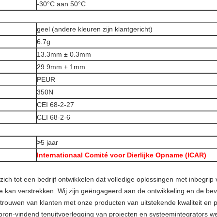
-30°C aan 50°C
geel (andere kleuren zijn klantgericht)
6.7g
13.3mm ± 0.3mm
29.9mm ± 1mm
PEUR
350N
CEI 68-2-27
CEI 68-2-6
>
5 jaar
Internationaal Comité voor Dierlijke Opname (ICAR)
zich tot een bedrijf ontwikkelen dat volledige oplossingen met inbegrip 
 kan verstrekken. Wij zijn geëngageerd aan de ontwikkeling en de bevo
 vertrouwen van klanten met onze producten van uitstekende kwaliteit en
d bron-vindend tenuitvoerlegging van projecten en systeemintegrators