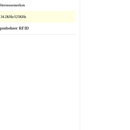
Dierenoormerken
134.2KHz/125KHz
apenbeheer RFID