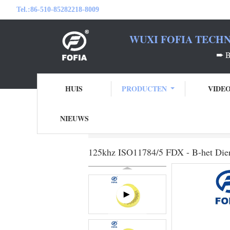
Tel.:
86-510-85282218-8009
WUXI FOFIA TECHN
➨
HUIS
PRODUCTEN
VIDE
NIEUWS
Thuis
Producten
rfid oormerk
125khz 
125khz ISO11784/5 FDX - B-het Dierl