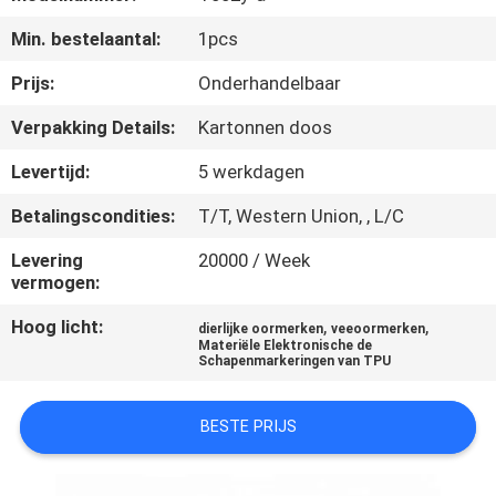
KWALITEITSCONTROLE
Min. bestelaantal:
1pcs
CONTACTEER
Prijs:
Onderhandelbaar
ONS
Verpakking Details:
Kartonnen doos
Levertijd:
5 werkdagen
NIEUWS
Betalingscondities:
T/T, Western Union, , L/C
VERZOEK
Levering
20000 / Week
vermogen:
OM EEN
Hoog licht:
,
,
CITAAT
dierlijke oormerken
veeoormerken
Materiële Elektronische de
Schapenmarkeringen van TPU
SITEMAP
BESTE PRIJS
PRIVACY