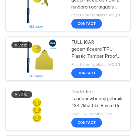
runderen oortaggels
134.2khz RFID-
Price to be negotiated MOQ:1
oortaggels
CONTACT
FULL ICAR
gecertificeerd TPU
Plastic Tamper Proof
Bovine Rfid Ear Tags
Price to be negotiated MOQ:1
134.2khz
CONTACT
Dierlijk het
Landbouwbedrijfgebruik
134.2khz fdx-B van Rfid
Chip Ear Tag Electronic
USD0.36-0.58 MOQ:1pcs
For
CONTACT