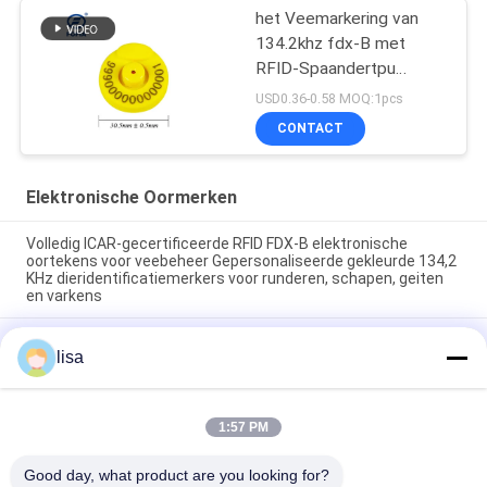
het Veemarkering van
134.2khz fdx-B met
RFID-Spaandertpu
Oormerk met het Aantal
USD0.36-0.58 MOQ:1pcs
van de Laserdruk
CONTACT
Elektronische Oormerken
Volledig ICAR-gecertificeerde RFID FDX-B elektronische
oortekens voor veebeheer Gepersonaliseerde gekleurde 134,2
KHz dieridentificatiemerkers voor runderen, schapen, geiten
en varkens
Waterdichte elektronische oordopjes voor vee en lange duur
lisa
voor dierbeheer
VOLLEDIG ICAR gecertificeerde ET902 Custom TPU RFID vee-
oormerken met lasergravure nummering Duurzame
1:57 PM
dieridentificatietags voor het volgen van runderen, varkens,
schapen en geiten
Good day, what product are you looking for?