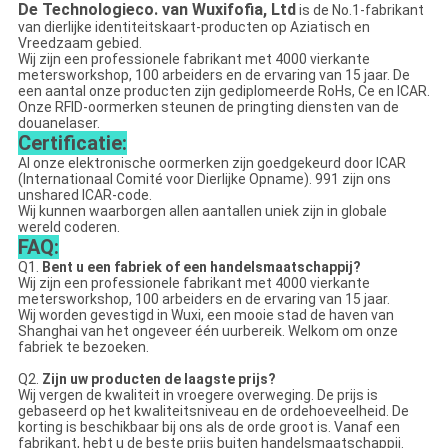
De Technologieco. van Wuxifofia, Ltd
is de No.1-fabrikant
van dierlijke identiteitskaart-producten op Aziatisch en
Vreedzaam gebied.
Wij zijn een professionele fabrikant met 4000 vierkante
metersworkshop, 100 arbeiders en de ervaring van 15 jaar. De
een aantal onze producten zijn gediplomeerde RoHs, Ce en ICAR.
Onze RFID-oormerken steunen de pringting diensten van de
douanelaser.
Certificatie:
Al onze elektronische oormerken zijn goedgekeurd door ICAR
(Internationaal Comité voor Dierlijke Opname). 991 zijn ons
unshared ICAR-code.
Wij kunnen waarborgen allen aantallen uniek zijn in globale
wereld coderen.
FAQ:
Q1.
Bent u een fabriek of een handelsmaatschappij?
Wij zijn een professionele fabrikant met 4000 vierkante
metersworkshop, 100 arbeiders en de ervaring van 15 jaar.
Wij worden gevestigd in Wuxi, een mooie stad de haven van
Shanghai van het ongeveer één uurbereik. Welkom om onze
fabriek te bezoeken.
Q2.
Zijn uw producten de laagste prijs?
Wij vergen de kwaliteit in vroegere overweging. De prijs is
gebaseerd op het kwaliteitsniveau en de ordehoeveelheid. De
korting is beschikbaar bij ons als de orde groot is. Vanaf een
fabrikant, hebt u de beste prijs buiten handelsmaatschappij.