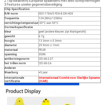
2.Top kwaliteits Europese spaanders met lees-schrijfvermogen
3.Features unieke gegevensbeveiliging
Chip Specification
R/W norm
ISO11784/5 FDX-B EN HDX
frequentie
134.2KHz/125KHz
verrichtingstemperatuur
-30°C aan 50°C
Oormerkspecificatie
kleur
geel (andere kleuren zijn klantgericht)
gewicht
6.7g
hoogte
13.3mm ± 0.3mm
diameter
29.9mm ± 1mm
materiaal
PEUR
spanning
350N
antibotsingsnorm
CEI 68-2-27
het trillen norm
CEI 68-2-6
Anderen
Waarborg
>
5 jaar
Internationale
Internationaal Comité voor Dierlijke Opname
certificatie
(ICAR)