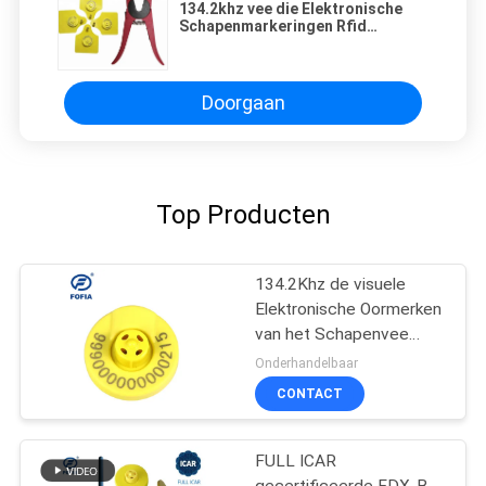
134.2khz vee die Elektronische
Schapenmarkeringen Rfid
nummeren Dierlijk TPU-Materiaal
Doorgaan
Top Producten
134.2Khz de visuele
Elektronische Oormerken
van het Schapenvee
RFID
Onderhandelbaar
CONTACT
FULL ICAR
gecertificeerde FDX-B