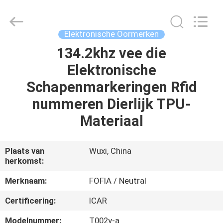
Fofia
Technology
Co.,
Ltd.
All
Elektronische Oormerken
Rights
Reserved.
134.2khz vee die
HUIS
Elektronische
PRODUCTEN
Schapenmarkeringen Rfid
nummeren Dierlijk TPU-
VIDEOS
Materiaal
ONGEVEER
Plaats van
Wuxi, China
herkomst:
ONS
Merknaam:
FOFIA / Neutral
FABRIEKSREIS
Certificering:
ICAR
Modelnummer:
T002y-a